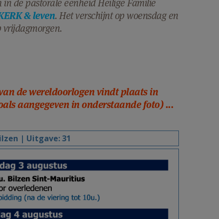
n in de pastorale eenheid Heilige Familie
KERK & leven
. Het verschijnt op woensdag en
p vrijdagmorgen.
s van de wereldoorlogen vindt plaats in
zoals aangegeven in onderstaande foto) ...
ilzen | Uitgave:
31