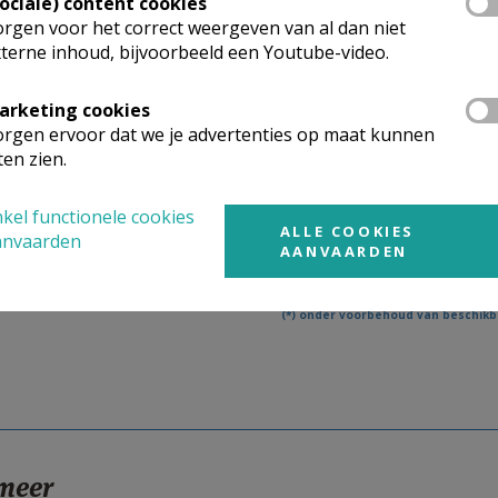
Sociale) content cookies
rgen voor het correct weergeven van al dan niet
terne inhoud, bijvoorbeeld een Youtube-video.
arketing cookies
rgen ervoor dat we je advertenties op maat kunnen
ten zien.
| Gm. - gewone misintentie | Jm. - jaarmis | Hm. - Herinneringsmis | St. -
kel functionele cookies
ALLE COOKIES
De huidige uitgave draagt het nu
anvaarden
AANVAARDEN
Op vrijdagmorgen verschijnt de volgende uitgave 
Bekijk de:
vorige
(31)
|
huidige
|
vol
(*) onder voorbehoud van beschikba
 meer