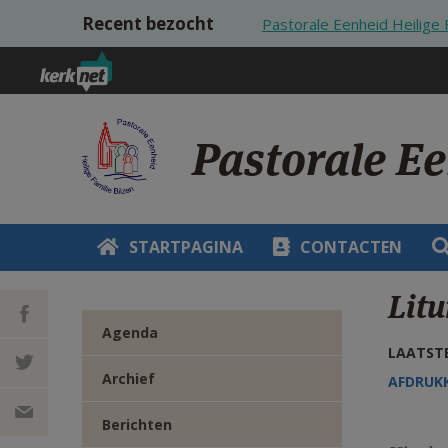
Overslaan en naar de inhoud gaan
Recent bezocht
Pastorale Eenheid Heilige F
Pastorale Ee
STARTPAGINA
CONTACTEN
Litu
Agenda
LAATSTE
DEEL OP
Archief
AFDRUK
FACEBOOK
DEEL OP
Berichten