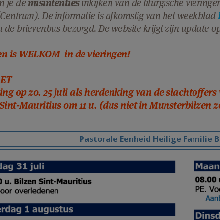
n je de
misintenties
inkijken van de liturgische vieringe
(Centrum). De informatie is afkomstig van het weekblad
n de brievenbus bezorgd. De website krijgt zijn update o
en is WELKOM in de vieringen!
ET
ing op zo. 25 juli als herdenking van de slachtoffer
 Sint-Mauritius om 11 u. (dus niet in Munsterbilzen 
Pastorale Eenheid Heilige Familie B