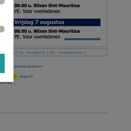
 stichting | Tm. - termijnmis | Zm. - zeswekenmis |
mmer 32.
voor het komende weekend.*
gende
(33)
uitgave*.
arheid ...