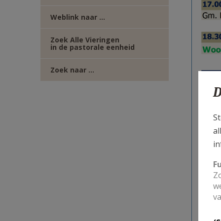
Weblink naar ...
Zoek Alle Vieringen
in de pastorale eenheid
Zoek naar ...
D
St
al
in
F
Zo
we
va