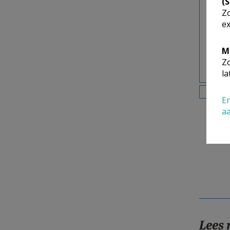
(
Zo
ex
M
Zo
la
En
a
Lees