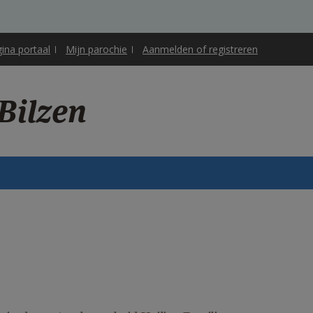
gina portaal
Mijn parochie
Aanmelden of registreren
Bilzen