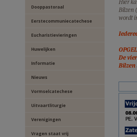
Hier ka
TWITTER
DEEL
Dooppastoraal
Bilzen 
wordt i
VIA
Eerstecommuniecatechese
Iedere
Eucharistievieringen
E-
OPGEL
Huwelijken
MAIL
De vier
Informatie
Bilzen
Nieuws
Vormselcatechese
Uitvaartliturgie
Verenigingen
Vragen staat vrij