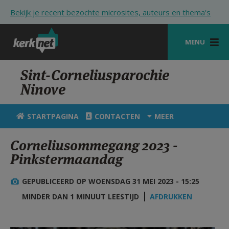
Overslaan en naar de inhoud gaan
Bekijk je recent bezochte microsites, auteurs en thema's
MENU
STARTPAGINA
Sint-Corneliusparochie
Ninove
KERK
VIERINGEN
STARTPAGINA
CONTACTEN
MEER
SHOP
Corneliusommegang 2023 -
Pinkstermaandag
ZOEKEN
HULP
GEPUBLICEERD OP WOENSDAG 31 MEI 2023 - 15:25
MINDER DAN 1 MINUUT LEESTIJD
AFDRUKKEN
STARTPAGINA PORTAAL
MIJN PAROCHIE