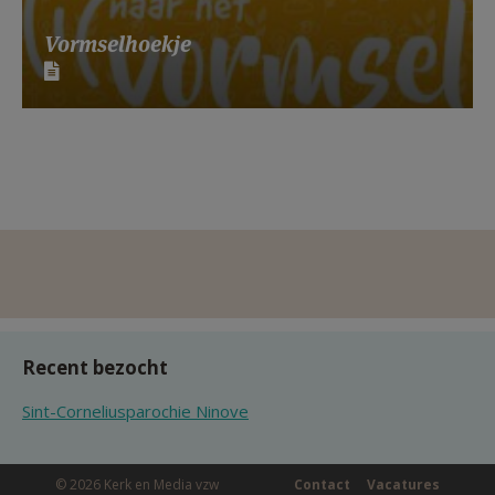
Vormselhoekje
Recent bezocht
Sint-Corneliusparochie Ninove
© 2026 Kerk en Media vzw
Contact
Vacatures