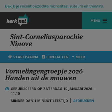
Overslaan en naar de inhoud gaan
Bekijk je recent bezochte microsites, auteurs en thema's
MENU
STARTPAGINA
Sint-Corneliusparochie
Ninove
KERK
VIERINGEN
STARTPAGINA
CONTACTEN
MEER
SHOP
Vormelingengroepje 2026
Handen uit de mouwen
ZOEKEN
HULP
GEPUBLICEERD OP ZATERDAG 10 JANUARI 2026 -
11:10
STARTPAGINA PORTAAL
MINDER DAN 1 MINUUT LEESTIJD
AFDRUKKEN
MIJN PAROCHIE