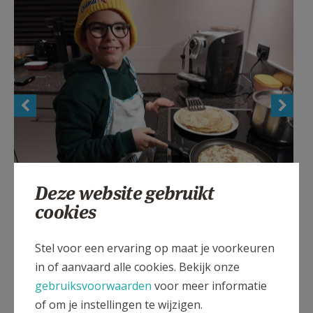
Deze website gebruikt
cookies
Vormelingengroepje Handen uit de mouwen - Sint-
Corneliusparochie - december 2025
Stel voor een ervaring op maat je voorkeuren
in of aanvaard alle cookies. Bekijk onze
gebruiksvoorwaarden
voor meer informatie
of om je instellingen te wijzigen.