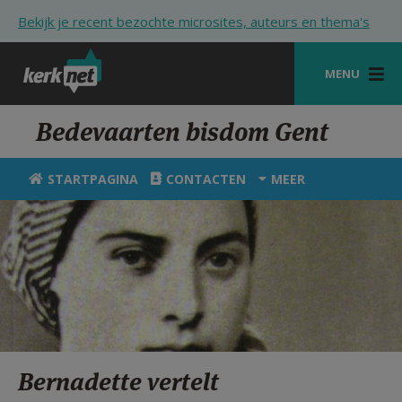
Overslaan en naar de inhoud gaan
Bekijk je recent bezochte microsites, auteurs en thema's
MENU
STARTPAGINA
Bedevaarten bisdom Gent
KERK
STARTPAGINA
CONTACTEN
MEER
VIERINGEN
SHOP
ZOEKEN
HULP
STARTPAGINA PORTAAL
Bernadette vertelt
MIJN PAROCHIE