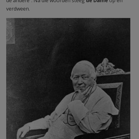
de andere". Na die woorden steeg
de Dame
op en
verdween.