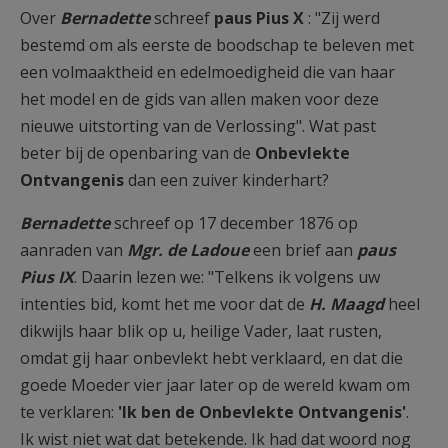
Over
Bernadette
schreef
paus Pius X
: "Zij werd
bestemd om als eerste de boodschap te beleven met
een volmaaktheid en edelmoedigheid die van haar
het model en de gids van allen maken voor deze
nieuwe uitstorting van de Verlossing". Wat past
beter bij de openbaring van de
Onbevlekte
Ontvangenis
dan een zuiver kinderhart?
Bernadette
schreef op 17 december 1876 op
aanraden van
Mgr. de Ladoue
een brief aan
paus
Pius IX
. Daarin lezen we: "Telkens ik volgens uw
intenties bid, komt het me voor dat de
H. Maagd
heel
dikwijls haar blik op u, heilige Vader, laat rusten,
omdat gij haar onbevlekt hebt verklaard, en dat die
goede Moeder vier jaar later op de wereld kwam om
te verklaren:
'Ik ben de Onbevlekte Ontvangenis'
.
Ik wist niet wat dat betekende. Ik had dat woord nog