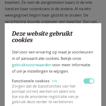
kwamen. Ze nam de aangestoken kaars in de ene
hand en haar rozenkrans in de andere. Al na één
weesgegroet begon haar gezicht te stralen. De
verschijning duurde ongeveer een kwartier. Een van
de aanwezigen verklaarde later: "Zodra de
Deze website gebruikt
verschijning begon, veranderde de
cookies
gelaatsuitdrukking van
Bernadette
volledig. Ze
groette met haar handen en haar hoofd. Men zou
Stel voor een ervaring op maat je voorkeuren
gezegd hebben, dat ze heel haar leven lang niets
in of aanvaard alle cookies. Bekijk onze
anders had gedaan dan te leren groeten".
gebruiksvoorwaarden
voor meer informatie
De beschrijving die
dokter Dozous 's
anderendaags
of om je instellingen te wijzigen.
gaf, was ongeveer dezelfde. Hij voerde allerlei
Functionele cookies
AAN
proeven op
Bernadette
uit, maar daarvan voelde ze
Zorgen dat de basisfuncties van het
niets. Maar telkens wanneer de kaars uitging, reikte
portaal correct werken en laten ons
ze die aan om ze weer aan te steken. Ze verklaarde
toe via de anonieme registratie van je
gebruik deze verder te verbeteren.
daarna dat de
Dame
gezegd had: "Gij zult bidden