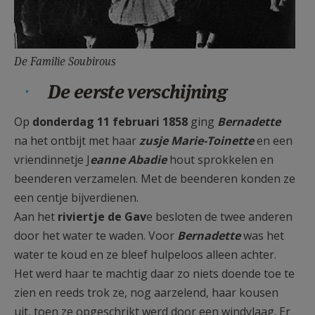
De Familie Soubirous
De eerste verschijning
Op
donderdag 11 februari 1858
ging
Bernadette
na het ontbijt met haar
zusje Marie-Toinette
en een
vriendinnetje J
eanne Abadie
hout sprokkelen en
beenderen verzamelen. Met de beenderen konden ze
een centje bijverdienen.
Aan het
riviertje de Gav
e besloten de twee anderen
door het water te waden. Voor
Bernadette
was het
water te koud en ze bleef hulpeloos alleen achter.
Het werd haar te machtig daar zo niets doende toe te
zien en reeds trok ze, nog aarzelend, haar kousen
uit, toen ze opgeschrikt werd door een windvlaag. Er