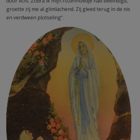
door licht. Zodra ik mijn rozenhoedje had beëindigd,
groette zij me al glimlachend. Zij gleed terug in de nis
en verdween plotseling".