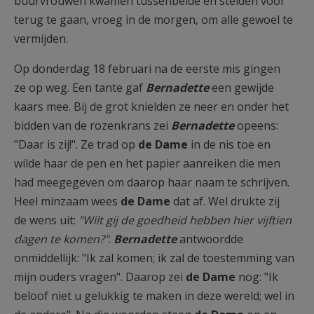
buurvrouwen kwamen tussenbeide en stelden voor
terug te gaan, vroeg in de morgen, om alle gewoel te
vermijden.
Op donderdag 18 februari na de eerste mis gingen
ze op weg. Een tante gaf
Bernadette
een gewijde
kaars mee. Bij de grot knielden ze neer en onder het
bidden van de rozenkrans zei
Bernadette
opeens:
"Daar is zij!". Ze trad op
de Dame
in de nis toe en
wilde haar de pen en het papier aanreiken die men
had meegegeven om daarop haar naam te schrijven.
Heel minzaam wees
de Dame
dat af. Wel drukte zij
de wens uit:
"Wilt gij de goedheid hebben hier vijftien
dagen te komen?"
.
Bernadette
antwoordde
onmiddellijk: "Ik zal komen; ik zal de toestemming van
mijn ouders vragen". Daarop zei
de Dame
nog: "Ik
beloof niet u gelukkig te maken in deze wereld; wel in