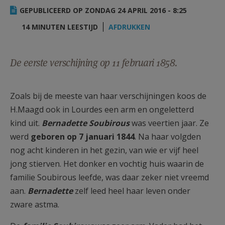
AANMELDEN OF REGISTREREN
GEPUBLICEERD OP ZONDAG 24 APRIL 2016 - 8:25
14 MINUTEN LEESTIJD
AFDRUKKEN
De eerste verschijning op 11 februari 1858.
Zoals bij de meeste van haar verschijningen koos de
H.Maagd ook in Lourdes een arm en ongeletterd
kind uit.
Bernadette Soubirous
was veertien jaar. Ze
werd
geboren op 7 januari 1844
. Na haar volgden
nog acht kinderen in het gezin, van wie er vijf heel
jong stierven. Het donker en vochtig huis waarin de
familie Soubirous leefde, was daar zeker niet vreemd
aan.
Bernadette
zelf leed heel haar leven onder
zware astma.