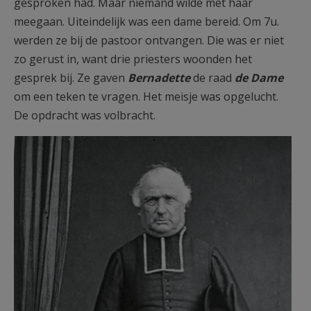
gesproken had. Maar niemand wilde met haar
meegaan. Uiteindelijk was een dame bereid. Om 7u.
werden ze bij de pastoor ontvangen. Die was er niet
zo gerust in, want drie priesters woonden het
gesprek bij. Ze gaven
Bernadette
de raad
de Dame
om een teken te vragen. Het meisje was opgelucht.
De opdracht was volbracht.