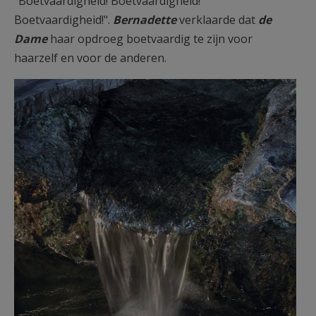
"Boetvaardigheid! Boetvaardigheid!
Boetvaardigheid!".
Bernadette
verklaarde dat
de
Dame
haar opdroeg boetvaardig te zijn voor
haarzelf en voor de anderen.