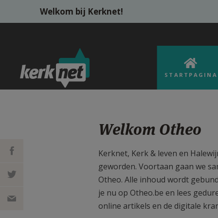
Overslaan en naar de inhoud gaan
Welkom bij Kerknet!
STARTPAGINA
Welkom Otheo
Otheo_Logo_Blauw_R
Kerknet, Kerk & leven en Halewijn
geworden. Voortaan gaan we sam
DEEL OP
Otheo. Alle inhoud wordt gebund
je nu op Otheo.be en lees gedur
FACEBOOK
DEEL OP
online artikels en de digitale kr