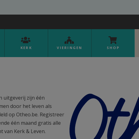
KERK
VIERINGEN
SHOP
GB.png
 uitgeverij zijn één
en door het leven als
eld op Otheo.be. Registreer
ende één maand gratis alle
ant van Kerk & Leven.