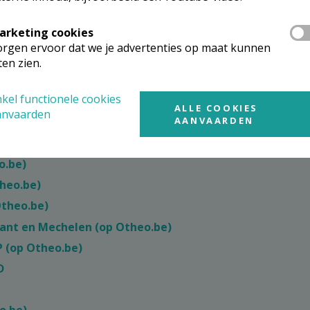
arketing cookies
rgen ervoor dat we je advertenties op maat kunnen
ten zien.
ie (op Otheo.be)
kel functionele cookies
-Brussel (op Otheo.be)
ALLE COOKIES
anvaarden
AANVAARDEN
 Otheo.be)
heo.be)
o.be)
heo.be)
Otheo.be)
ant en Mechelen (op Otheo.be)
P (op Otheo.be)
D