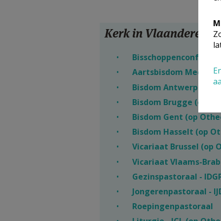
M
Kerk in Vlaanderen
Zo
la
Bisschoppenconferent
En
Aartsbisdom Mechelen
a
Bisdom Antwerpen (op
Bisdom Brugge (op Ot
Bisdom Gent (op Othe
Bisdom Hasselt (op Ot
Vicariaat Brussel (op 
Vicariaat Vlaams-Brab
Gezinspastoraal - IDG
Jongerenpastoraal - IJ
Roepingenpastoraal