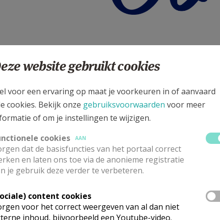
echt voor:
eze website gebruikt cookies
eker
van de kerk in Vlaanderen
el voor een ervaring op maat je voorkeuren in of aanvaard
 op radio en tv
le cookies. Bekijk onze
gebruiksvoorwaarden
voor meer
formatie of om je instellingen te wijzigen.
voor de kerk
 worden
unctionele cookies
AAN
sbruik
rgen dat de basisfuncties van het portaal correct
ualiteit en Geloof
rken en laten ons toe via de anonieme registratie
n je gebruik deze verder te verbeteren.
s
voor parochies en kerkverbonden organisaties
chies, pastorale eenheden, religieuzen en andere kerkverb
Sociale) content cookies
rgen voor het correct weergeven van al dan niet
terne inhoud, bijvoorbeeld een Youtube-video.