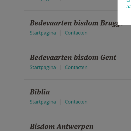
En
a
Bedevaarten bisdom Brugge
Startpagina
Contacten
Bedevaarten bisdom Gent
Startpagina
Contacten
Biblia
Startpagina
Contacten
Bisdom Antwerpen