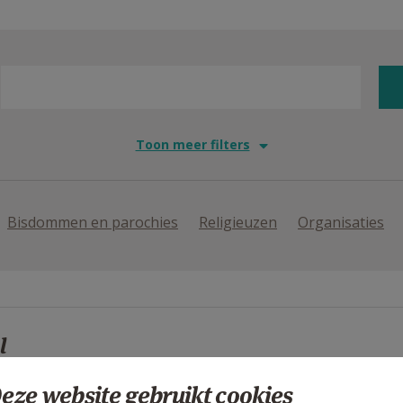
Toon meer filters
Bisdommen en parochies
Religieuzen
Organisaties
l
eze website gebruikt cookies