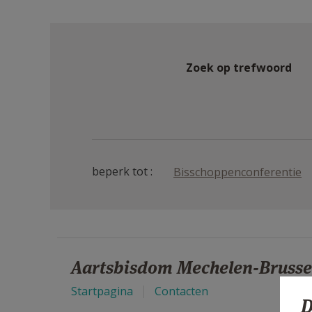
Zoek op trefwoord
beperk tot
Bisschoppenconferentie
Aartsbisdom Mechelen-Brusse
Startpagina
Contacten
D