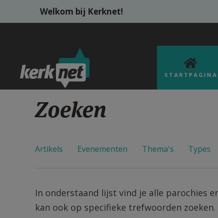
Overslaan en naar de inhoud gaan
Welkom bij Kerknet!
STARTPAGINA
Zoeken
Artikels
Evenementen
Thema's
Types
In onderstaand lijst vind je alle parochies e
kan ook op specifieke trefwoorden zoeken.