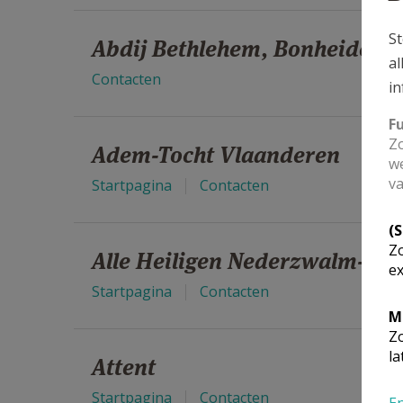
St
Abdij Bethlehem, Bonheiden
al
Contacten
in
F
Zo
Adem-Tocht Vlaanderen
we
va
Startpagina
Contacten
(
Zo
Alle Heiligen Nederzwalm-H
ex
Startpagina
Contacten
M
Zo
la
Attent
Startpagina
Contacten