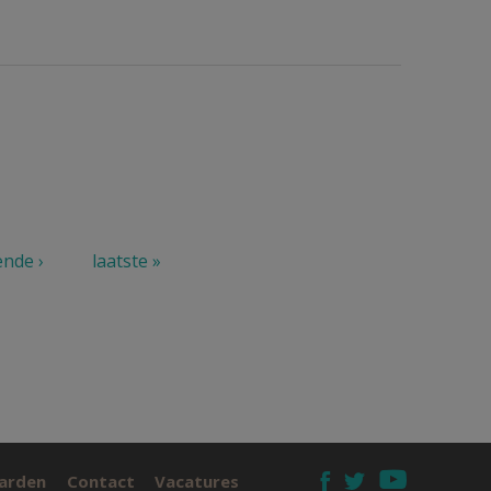
ende ›
laatste »
arden
Contact
Vacatures