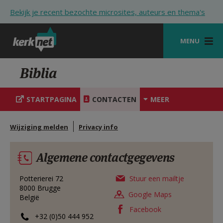
Overslaan en naar de inhoud gaan
Bekijk je recent bezochte microsites, auteurs en thema's
MENU
STARTPAGINA
Biblia
KERK
STARTPAGINA
CONTACTEN
MEER
VIERINGEN
Wijziging melden
Privacy info
SHOP
ZOEKEN
Algemene contactgegevens
HULP
Potterierei 72
Stuur een mailtje
8000
Brugge
STARTPAGINA PORTAAL
Google Maps
België
Facebook
MIJN PAROCHIE
+32 (0)50 444 952