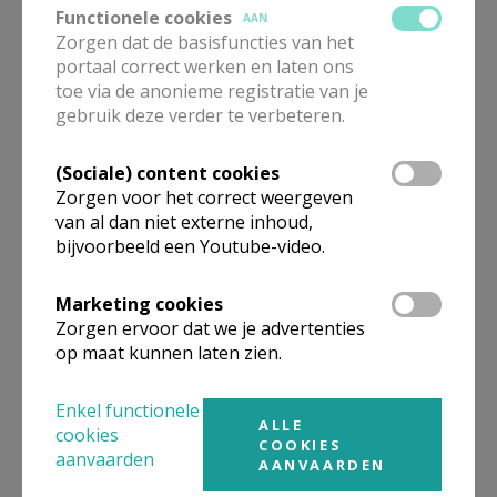
directeur Bijbeldienst bisdom
Functionele cookies
AAN
Zorgen dat de basisfuncties van het
Brugge en Biblia
portaal correct werken en laten ons
toe via de anonieme registratie van je
Emmanuel
Wybo
gebruik deze verder te verbeteren.
directeur Bijbeldienst bisdom Brugge & Biblia
Potterierei 72
8000
Brugge
(Sociale) content cookies
Zorgen voor het correct weergeven
+32 (0)50 444 952
van al dan niet externe inhoud,
+32 (0)492 82 56 78
bijvoorbeeld een Youtube-video.
Stuur een mailtje
Marketing cookies
Google Maps
Zorgen ervoor dat we je advertenties
op maat kunnen laten zien.
Organisatiestructuur
Enkel functionele
ALLE
cookies
COOKIES
aanvaarden
Niet gevonden wat je zocht? Hier vind je links naar de
AANVAARDEN
gegevens van andere organisaties op het boven-,