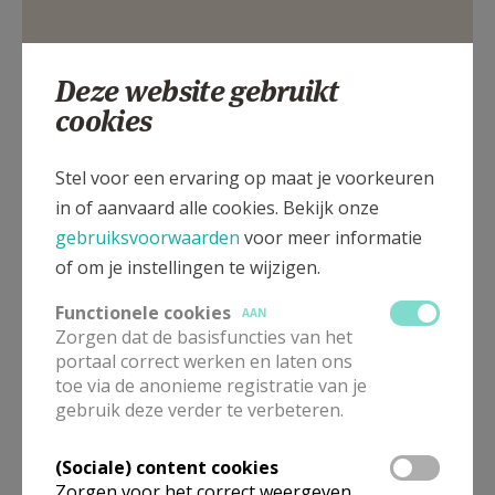
AANMELDEN OF REGISTREREN
Deze website gebruikt
Kardinaal Mercierplein 2, 2500 Lier
cookies
Stel voor een ervaring op maat je voorkeuren
in of aanvaard alle cookies. Bekijk onze
gebruiksvoorwaarden
voor meer informatie
of om je instellingen te wijzigen.
Functionele cookies
AAN
Zorgen dat de basisfuncties van het
portaal correct werken en laten ons
toe via de anonieme registratie van je
gebruik deze verder te verbeteren.
(Sociale) content cookies
Zorgen voor het correct weergeven