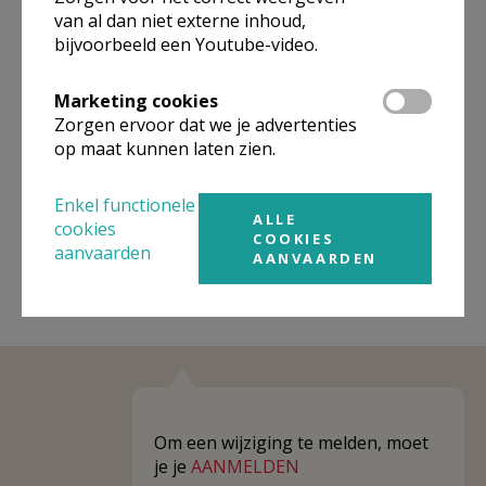
Organisatiestructuur
van al dan niet externe inhoud,
bijvoorbeeld een Youtube-video.
Niet gevonden wat je zocht? Hier vind je links naar de
gegevens van andere organisaties op het boven-,
Marketing cookies
onderliggende of gelijke niveau.
Zorgen ervoor dat we je advertenties
op maat kunnen laten zien.
Behoort tot Organisaties
Weergeven
Organisaties
Enkel functionele
ALLE
cookies
COOKIES
aanvaarden
AANVAARDEN
Om een wijziging te melden, moet
je je
AANMELDEN