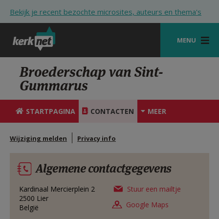
Overslaan en naar de inhoud gaan
Bekijk je recent bezochte microsites, auteurs en thema's
MENU
STARTPAGINA
Broederschap van Sint-
Gummarus
KERK
VIERINGEN
STARTPAGINA
CONTACTEN
MEER
SHOP
Wijziging melden
Privacy info
ZOEKEN
Algemene contactgegevens
HULP
STARTPAGINA PORTAAL
Kardinaal Mercierplein 2
Stuur een mailtje
2500
Lier
Google Maps
België
MIJN PAROCHIE