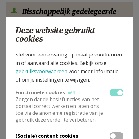
Bisschoppelijk gedelegeerde
An
Quaghebeur
Deze website gebruikt
050 37 26 75
cookies
Stuur een mailtje
Stel voor een ervaring op maat je voorkeuren
in of aanvaard alle cookies. Bekijk onze
gebruiksvoorwaarden
voor meer informatie
Onthaal en secretariaat
of om je instellingen te wijzigen.
Ingrid
Jost
Functionele cookies
AAN
Zorgen dat de basisfuncties van het
050 37 26 75
portaal correct werken en laten ons
Stuur een mailtje
toe via de anonieme registratie van je
gebruik deze verder te verbeteren.
(Sociale) content cookies