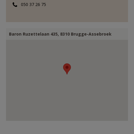
050 37 26 75
AANMELDEN OF REGISTREREN
Baron Ruzettelaan 435, 8310 Brugge-Assebroek