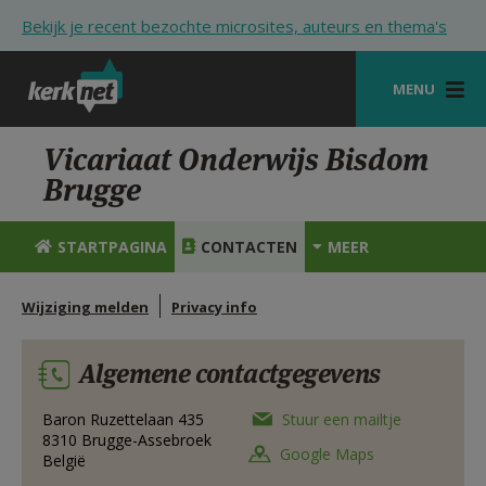
Overslaan en naar de inhoud gaan
Bekijk je recent bezochte microsites, auteurs en thema's
MENU
STARTPAGINA
Vicariaat Onderwijs Bisdom
Brugge
KERK
VIERINGEN
STARTPAGINA
CONTACTEN
MEER
SHOP
Wijziging melden
Privacy info
ZOEKEN
Algemene contactgegevens
HULP
STARTPAGINA PORTAAL
Baron Ruzettelaan 435
Stuur een mailtje
8310
Brugge-Assebroek
Google Maps
België
MIJN PAROCHIE