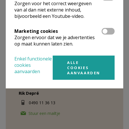
Stafmedewerker vicariale
Zorgen voor het correct weergeven
diensten
van al dan niet externe inhoud,
bijvoorbeeld een Youtube-video.
Lieve
Benoit
Marketing cookies
050 37 26 75
Zorgen ervoor dat we je advertenties
op maat kunnen laten zien.
Stuur een mailtje
Enkel functionele
ALLE
cookies
COOKIES
Contactpersoon voor vragen en
aanvaarden
AANVAARDEN
opmerkingen bij de website
Rik
Depré
0490 11 36 13
Stuur een mailtje