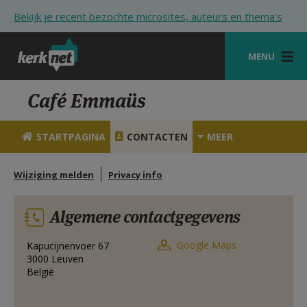
Overslaan en naar de inhoud gaan
Bekijk je recent bezochte microsites, auteurs en thema's
MENU
STARTPAGINA
Café Emmaüs
KERK
STARTPAGINA
CONTACTEN
MEER
VIERINGEN
Wijziging melden
Privacy info
SHOP
ZOEKEN
Algemene contactgegevens
HULP
Google Maps
Kapucijnenvoer 67
3000
Leuven
STARTPAGINA PORTAAL
België
MIJN PAROCHIE