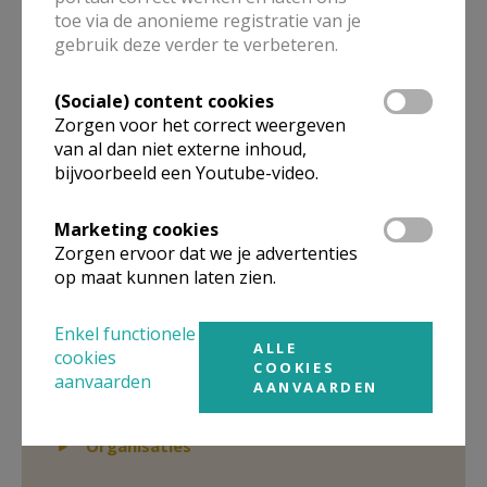
toe via de anonieme registratie van je
Christian
De Groote
gebruik deze verder te verbeteren.
Leuven
32475914151
(Sociale) content cookies
Zorgen voor het correct weergeven
Stuur een mailtje
van al dan niet externe inhoud,
Google Maps
bijvoorbeeld een Youtube-video.
Marketing cookies
Zorgen ervoor dat we je advertenties
Organisatiestructuur
op maat kunnen laten zien.
Niet gevonden wat je zocht? Hier vind je links naar de
Enkel functionele
gegevens van andere organisaties op het boven-,
ALLE
cookies
onderliggende of gelijke niveau.
COOKIES
aanvaarden
AANVAARDEN
Behoort tot Organisaties
Weergeven
Organisaties