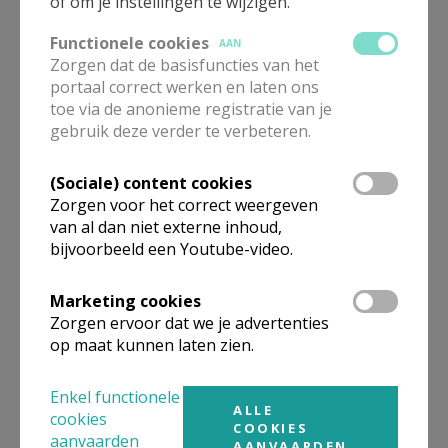
of om je instellingen te wijzigen.
Begeleider
Functionele cookies
AAN
Mevr.
Krista
Voet
Zorgen dat de basisfuncties van het
015 29 84 44
portaal correct werken en laten ons
toe via de anonieme registratie van je
Stuur een mailtje
gebruik deze verder te verbeteren.
(Sociale) content cookies
Zorgen voor het correct weergeven
Begeleider
van al dan niet externe inhoud,
bijvoorbeeld een Youtube-video.
diaken
Paul
Van Assche
015 29 84 91
Marketing cookies
Zorgen ervoor dat we je advertenties
Stuur een mailtje
op maat kunnen laten zien.
Enkel functionele
ALLE
Organisatiestructuur
cookies
COOKIES
aanvaarden
AANVAARDEN