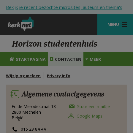
Overslaan en naar de inhoud gaan
Bekijk je recent bezochte microsites, auteurs en thema's
MENU
STARTPAGINA
Horizon studentenhuis
KERK
STARTPAGINA
CONTACTEN
MEER
VIERINGEN
Wijziging melden
Privacy info
SHOP
ZOEKEN
Algemene contactgegevens
HULP
Fr. de Merodestraat 18
Stuur een mailtje
2800
Mechelen
STARTPAGINA PORTAAL
Google Maps
België
MIJN PAROCHIE
015 29 84 44