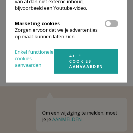
van al dan niet externe inhoud,
bijvoorbeeld een Youtube-video.
Niet gevonden wat je zocht? Hier vind je links naar de
gegevens van andere organisaties op het boven-,
onderliggende of gelijke niveau.
Marketing cookies
Zorgen ervoor dat we je advertenties
Behoort tot Organisaties
op maat kunnen laten zien.
Weergeven
Organisaties
Enkel functionele
ALLE
cookies
COOKIES
aanvaarden
AANVAARDEN
Om een wijziging te melden, moet
je je
AANMELDEN