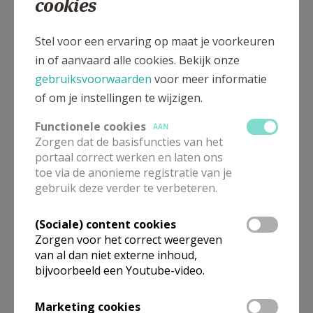
cookies
Vele vragen houden ons bezig en blijven al te vaak
onbeantwoord. Heb ik – als individu – een antwoord:
Stel voor een ervaring op maat je voorkeuren
neen, ook niet. Maar samen, als Emmaüsgangers
in of aanvaard alle cookies. Bekijk onze
onderweg, vinden we misschien wel antwoorden,
gebruiksvoorwaarden
voor meer informatie
ongetwijfeld veelvormig en veelkleurig, maar
of om je instellingen te wijzigen.
richtinggevend en hoopvol. Respectvol luisterend en
vragend, sprekend en delend, kunnen nieuwe
Functionele cookies
AAN
gedachten ontluiken of ontdekken we misschien
Zorgen dat de basisfuncties van het
portaal correct werken en laten ons
sporen of tekenen des tijds die ons de weg wijzen.
toe via de anonieme registratie van je
Wij, de gemeenschapsploeg van de
gebruik deze verder te verbeteren.
geloofsgemeenschap van Sint-Geertrui, nodigen je
(Sociale) content cookies
opnieuw uit in ons Geertruicafé.
Zorgen voor het correct weergeven
van al dan niet externe inhoud,
bijvoorbeeld een Youtube-video.
Marketing cookies