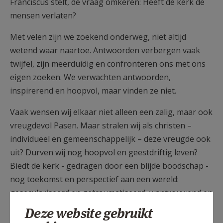
Franciscus stelt, de vraag omkeren: Heeft de kerk de
mensen verlaten?
Met velen zijn we zoekend onderweg, niet altijd
wetend waar naartoe. Antwoorden verbergen vaak
twijfel, zijn meerduidig en confronteren ons met ons
eigen zoeken. We verwachten antwoorden,
inspirerend en hoopvol, maar vinden ze niet.
Vaak wensen wij elkaar niet alleen een zalig, maar ook
vreugdevol Pasen. Maar stralen wij als christen –
individueel en gemeenschappelijk – deze vreugde ook
uit? Durven wij nog hoopvol en geestdriftig leven?
Biedt de kerk - gedragen door een blijde boodschap -
nog toekomst en perspectief aan een wereld:
geseculariseerd en getraumatiseerd, wantrouwend en
verdeeld?
Deze website gebruikt