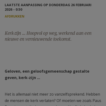
AANMELDEN OF REGISTREREN
LAATSTE AANPASSING OP DONDERDAG 26 FEBRUARI
2026 - 0:50
AFDRUKKEN
Kerk-zijn … Hoopvol op weg, werkend aan een
nieuwe en vernieuwende toekomst.
Geloven, een geloofsgemeenschap gestalte
geven, kerk-zijn …
Het is allemaal niet meer zo vanzelfsprekend. Hebben
de mensen de kerk verlaten? Of moeten we zoals Paus