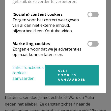
gebruik deze verder te verbeteren.
(Sociale) content cookies
Bezielster Gina in school in Brugge © Chris De Groote
Zorgen voor het correct weergeven
van al dan niet externe inhoud,
bijvoorbeeld een Youtube-video.
ECHTHEID Wint Altijd – De Ware Kracht Van Ward En
Marketing cookies
Yulia.
Zorgen ervoor dat we je advertenties
op maat kunnen laten zien.
Het winnende danskoppel raakte Vlaanderen met iets
dat niet te berekenen valt: ECHTHEID -
Enkel functionele
KWETSBAARHEID - WIJSHEID.
ALLE
cookies
COOKIES
aanvaarden
AANVAARDEN
Je kunt winnen op punten door een topprestatie maar
harten raken doe je met echtheid. Ward en Yulia
deden het allebei. Ze dansten zichzelf naar de
overwinning, maar vooral: ze veroverden vele Vlaamse