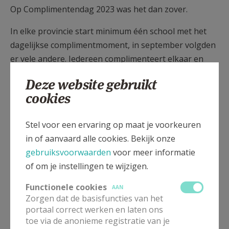
Op Complimentendag 2023 was het dan zover.
In elke provincie start minimum één school met het
dagelijkse complimentmoment, in september volgden
er vele andere. Iedereen complimenteert elkaar en
wordt er dagelijks bij betrokken.
Deze website gebruikt
cookies
Stel voor een ervaring op maat je voorkeuren
in of aanvaard alle cookies. Bekijk onze
gebruiksvoorwaarden
voor meer informatie
of om je instellingen te wijzigen.
Functionele cookies
AAN
Zorgen dat de basisfuncties van het
portaal correct werken en laten ons
toe via de anonieme registratie van je