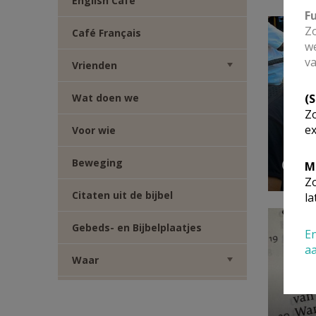
English Café
F
Zo
Café Français
we
va
Vrienden
(
Wat doen we
Zo
ex
Voor wie
Waa
Beweging
M
Zo
Citaten uit de bijbel
la
Gebeds- en Bijbelplaatjes
En
a
Waar