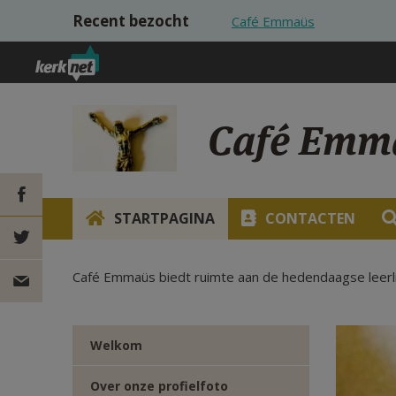
Overslaan en naar de inhoud gaan
Recent bezocht
Café Emmaüs
Café Emm
STARTPAGINA
CONTACTEN
DEEL OP
Café Emmaüs biedt ruimte aan de hedendaagse leerli
FACEBOOK
DEEL OP
TWITTER
DEEL
Welkom
VIA
Over onze profielfoto