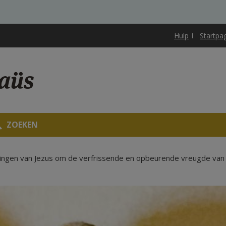
Hulp
Startpa
aüs
ZOEKEN
ngen van Jezus om de verfrissende en opbeurende vreugde van h