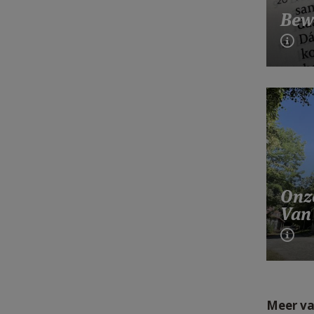
Bew
Onz
Van
Meer va