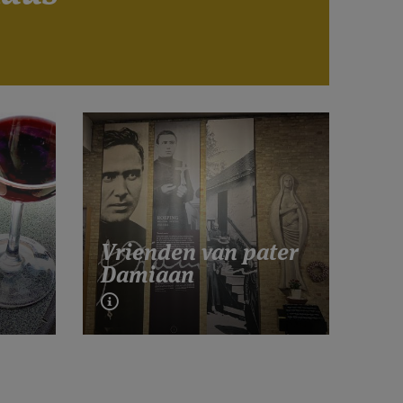
Vrienden van pater
Damiaan