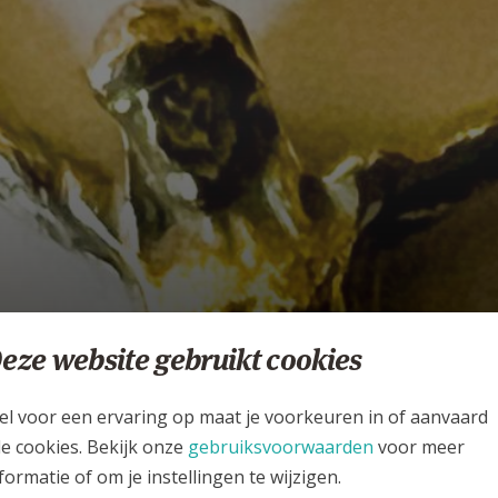
eze website gebruikt cookies
er onze profielfoto
CAFÉ EMMAÜS
el voor een ervaring op maat je voorkeuren in of aanvaard
le cookies. Bekijk onze
gebruiksvoorwaarden
voor meer
formatie of om je instellingen te wijzigen.