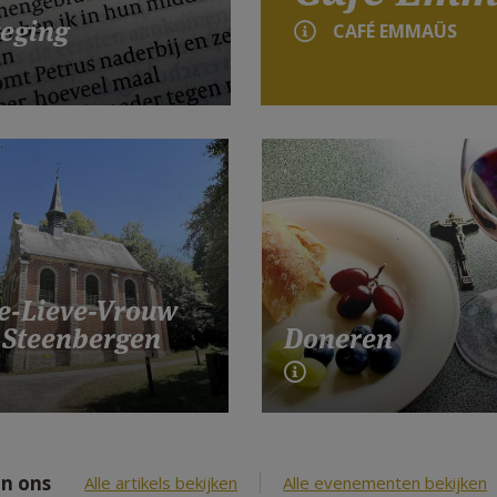
eging
CAFÉ EMMAÜS
e-Lieve-Vrouw
 Steenbergen
Doneren
n ons
Alle artikels bekijken
Alle evenementen bekijken