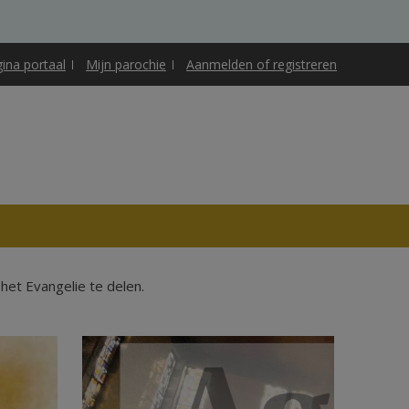
gina portaal
Mijn parochie
Aanmelden of registreren
et Evangelie te delen.