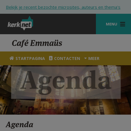
Overslaan en naar de inhoud gaan
Bekijk je recent bezochte microsites, auteurs en thema's
MENU
STARTPAGINA
Café Emmaüs
KERK
STARTPAGINA
CONTACTEN
MEER
VIERINGEN
SHOP
ZOEKEN
HULP
STARTPAGINA PORTAAL
Agenda
MIJN PAROCHIE