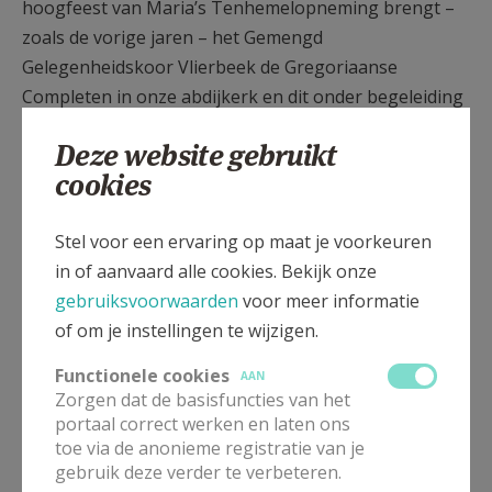
hoogfeest van Maria’s Tenhemelopneming brengt –
zoals de vorige jaren – het Gemengd
Gelegenheidskoor Vlierbeek de Gregoriaanse
Completen in onze abdijkerk en dit onder begeleiding
van Peter Canniere. Zangers en zangeressen en met
Deze website gebruikt
hen heel veel toehoorders houden van deze traditie,
cookies
een herinnering aan het dagelijkse, korte avondgebed
van de monniken die de Vlierbeekse abdij gedurende
Stel voor een ervaring op maat je voorkeuren
ongeveer acht eeuwen bewoonden.
in of aanvaard alle cookies. Bekijk onze
"Noctem quietam (et finem perfectum) concedat nobis
gebruiksvoorwaarden
voor meer informatie
Dominus omnipotens". Met die gezongen slotzin
of om je instellingen te wijzigen.
vraagt men aan de Heer om de aanwezigen een
Functionele cookies
AAN
rustige nacht te bezorgen. Daarna volgde eertijds
Zorgen dat de basisfuncties van het
voor de monniken de heel strikt te onderhouden
portaal correct werken en laten ons
“grote stilte”.
toe via de anonieme registratie van je
gebruik deze verder te verbeteren.
Het initiatief om de Completen te zingen vindt zijn