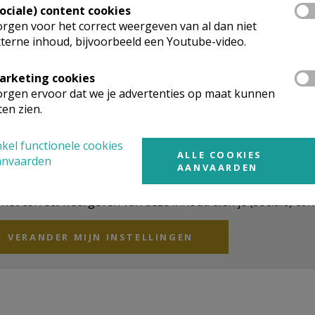
Sociale) content cookies
rgen voor het correct weergeven van al dan niet
terne inhoud, bijvoorbeeld een Youtube-video.
arketing cookies
rgen ervoor dat we je advertenties op maat kunnen
nze internationale
videotrailer! ...
ten zien.
kel functionele cookies
ALLE COOKIES
anvaarden
AANVAARDEN
het correct weergeven van deze inhoud dien je (sociale) co
VERANDER MIJN INSTELLINGEN