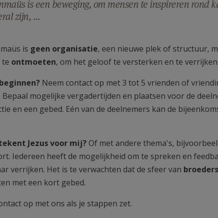
maüs is een beweging, om mensen te inspireren rond kat
ral zijn, …
mmaüs is
geen organisatie
, een nieuwe plek of structuur, 
s
te
ontmoeten
, om het geloof te versterken en te verrijken
 beginnen?
Neem contact op met 3 tot 5 vrienden of vriend
 Bepaal mogelijke vergadertijden en plaatsen voor de deel
ctie en een gebed. Eén van de deelnemers kan de bijeenkoms
ekent Jezus voor mij?
Of met andere thema's, bijvoorbeeld
rt. Iedereen heeft de mogelijkheid om te spreken en feedb
aar verrijken. Het is te verwachten dat de sfeer van
broeder
ten met een kort gebed.
ntact op met ons als je stappen zet.