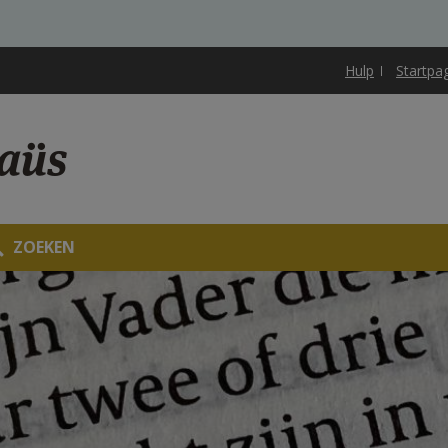
Hulp
Startpa
aüs
ZOEKEN