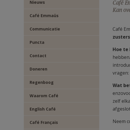
Café Em
Nieuws
Kan ove
Café Emmaüs
Café E
Communicatie
zuster
Puncta
Hoe te
Contact
hebben.
introdu
Doneren
vragen:
Regenboog
Wat bet
enzovoo
Waarom Café
zelf elk
afgeslo
English Café
Neem co
Café Français