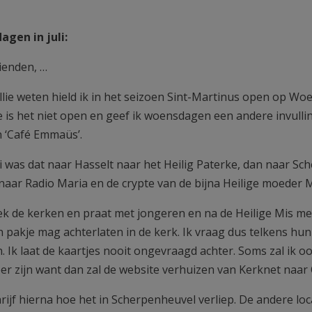
gen in juli:
rienden, …
ullie weten hield ik in het seizoen Sint-Martinus open op 
 is het niet open en geef ik woensdagen een andere invulling
 ‘Café Emmaüs’.
li was dat naar Hasselt naar het Heilig Paterke, dan naar S
naar Radio Maria en de crypte van de bijna Heilige moeder 
ek de kerken en praat met jongeren en na de Heilige Mis met
en pakje mag achterlaten in de kerk. Ik vraag dus telkens hu
n. Ik laat de kaartjes nooit ongevraagd achter. Soms zal ik 
r zijn want dan zal de website verhuizen van Kerknet naar
rijf hierna hoe het in Scherpenheuvel verliep. De andere loc