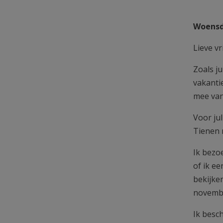
Woensda
Lieve v
Zoals j
vakantie
mee van
Voor ju
Tienen 
Ik bezo
of ik e
bekijke
novembe
Ik besch