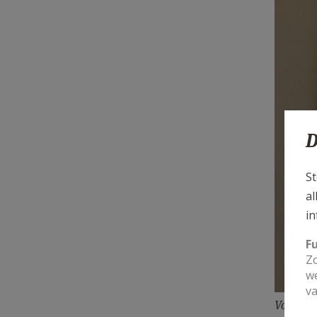
D
St
al
in
F
Zo
we
va
Volgens