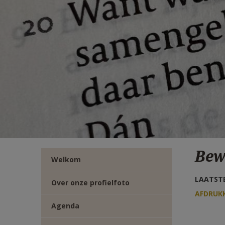
TWITTER
DEEL
VIA
E-
MAIL
Bew
Welkom
LAATSTE
Over onze profielfoto
AFDRUK
Agenda