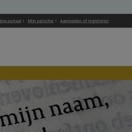
gina portaal
Mijn parochie
Aanmelden of registreren