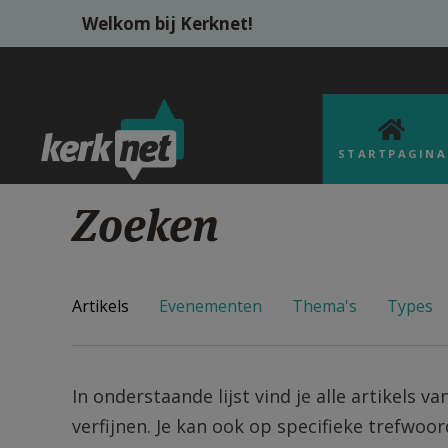
Overslaan en naar de inhoud gaan
Welkom bij Kerknet!
STARTPAGINA
Zoeken
Artikels
Evenementen
Thema's
Types
In onderstaande lijst vind je alle artikels v
verfijnen. Je kan ook op specifieke trefwoo