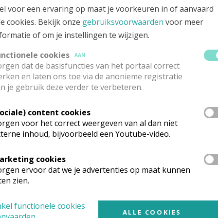
el voor een ervaring op maat je voorkeuren in of aanvaard
le cookies. Bekijk onze
gebruiksvoorwaarden
voor meer
formatie of om je instellingen te wijzigen.
lagen van de Lokale Kerkgemeenschap St
unctionele cookies
KERK STEKENE EN SINT-GILLIS-WAAS
AAN
rgen dat de basisfuncties van het portaal correct
rken en laten ons toe via de anonieme registratie
n je gebruik deze verder te verbeteren.
n van de Lokale Kerkgemeenschap Sint-Gi
Sociale) content cookies
KERK STEKENE EN SINT-GILLIS-WAAS
rgen voor het correct weergeven van al dan niet
terne inhoud, bijvoorbeeld een Youtube-video.
Foto's en verslagen
arketing cookies
rgen ervoor dat we je advertenties op maat kunnen
KERK STEKENE EN SINT-GILLIS-WAAS
ten zien.
kel functionele cookies
ALLE COOKIES
anvaarden