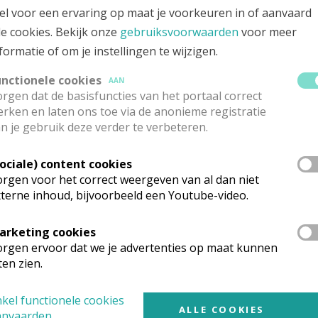
el voor een ervaring op maat je voorkeuren in of aanvaard
le cookies. Bekijk onze
gebruiksvoorwaarden
voor meer
formatie of om je instellingen te wijzigen.
concert bandoeristenensemble Dzvinha (O
unctionele cookies
PASTORALE EENHEID STER DER ZEE KOKSIJDE-NIEUWPOORT
AAN
rgen dat de basisfuncties van het portaal correct
rken en laten ons toe via de anonieme registratie
n je gebruik deze verder te verbeteren.
Gebedstijden en gebedsintenties
Sociale) content cookies
ZUSTERS BERNARDINNEN
rgen voor het correct weergeven van al dan niet
terne inhoud, bijvoorbeeld een Youtube-video.
assen, rugzakken-, en druivenwijding in 
arketing cookies
rgen ervoor dat we je advertenties op maat kunnen
KERK IN DE DRUIVENSTREEK
ten zien.
kel functionele cookies
ALLE COOKIES
anvaarden