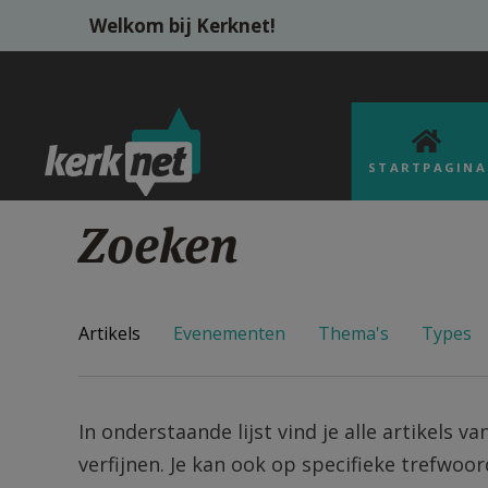
Overslaan en naar de inhoud gaan
Welkom bij Kerknet!
STARTPAGINA
Zoeken
Artikels
Evenementen
Thema's
Types
In onderstaande lijst vind je alle artikels v
verfijnen. Je kan ook op specifieke trefwoo