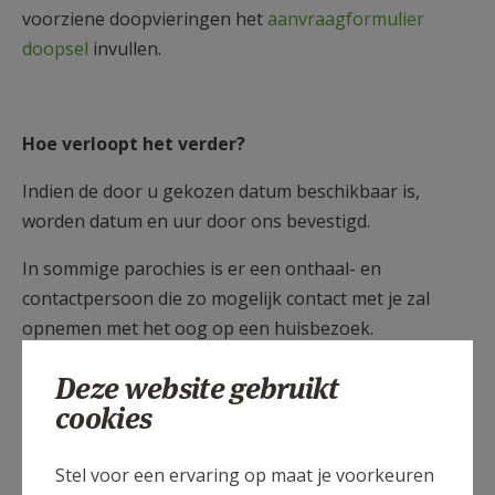
voorziene doopvieringen het
aanvraagformulier
doopsel
invullen.
Hoe verloopt het verder?
Indien de door u gekozen datum beschikbaar is,
worden datum en uur door ons bevestigd.
In sommige parochies is er een onthaal- en
contactpersoon die zo mogelijk contact met je zal
opnemen met het oog op een huisbezoek.
Deze website gebruikt
cookies
Gepubliceerd door
Stel voor een ervaring op maat je voorkeuren