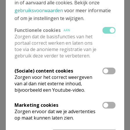
in of aanvaard alle cookies. Bekijk onze
Parochies Vilvoorde
gebruiksvoorwaarden
voor meer informatie
of om je instellingen te wijzigen.
Meer
Functionele cookies
AAN
Zorgen dat de basisfuncties van het
Artikel
portaal correct werken en laten ons
toe via de anonieme registratie van je
gebruik deze verder te verbeteren.
Doopsel
Doopsel Vilvoorde
(Sociale) content cookies
Zorgen voor het correct weergeven
van al dan niet externe inhoud,
Deel dit artikel
bijvoorbeeld een Youtube-video.
Marketing cookies
Zorgen ervoor dat we je advertenties
op maat kunnen laten zien.