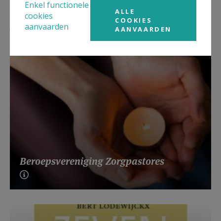
Enkel functionele
ALLE
cookies
COOKIES
Lees meer
aanvaarden
AANVAARDEN
Beroepsvereniging Zorgpastores