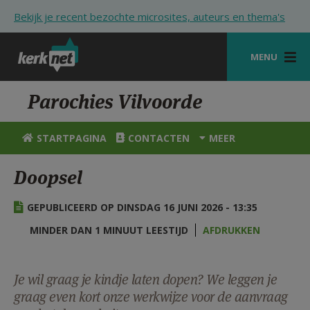
Overslaan en naar de inhoud gaan
Bekijk je recent bezochte microsites, auteurs en thema's
MENU
STARTPAGINA
Parochies Vilvoorde
KERK
STARTPAGINA
CONTACTEN
MEER
VIERINGEN
Doopsel
SHOP
GEPUBLICEERD OP DINSDAG 16 JUNI 2026 - 13:35
ZOEKEN
MINDER DAN 1 MINUUT LEESTIJD
AFDRUKKEN
HULP
STARTPAGINA PORTAAL
Je wil graag je kindje laten dopen? We leggen je
graag even kort onze werkwijze voor de aanvraag
MIJN PAROCHIE