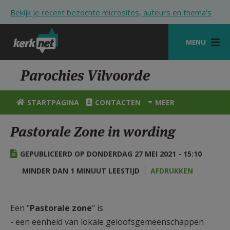
Overslaan en naar de inhoud gaan
Bekijk je recent bezochte microsites, auteurs en thema's
MENU
STARTPAGINA
Parochies Vilvoorde
KERK
STARTPAGINA
CONTACTEN
MEER
VIERINGEN
Pastorale Zone in wording
SHOP
GEPUBLICEERD OP DONDERDAG 27 MEI 2021 - 15:10
ZOEKEN
MINDER DAN 1 MINUUT LEESTIJD
AFDRUKKEN
HULP
STARTPAGINA PORTAAL
Een "
Pastorale zone
" is
MIJN PAROCHIE
- een eenheid van lokale geloofsgemeenschappen