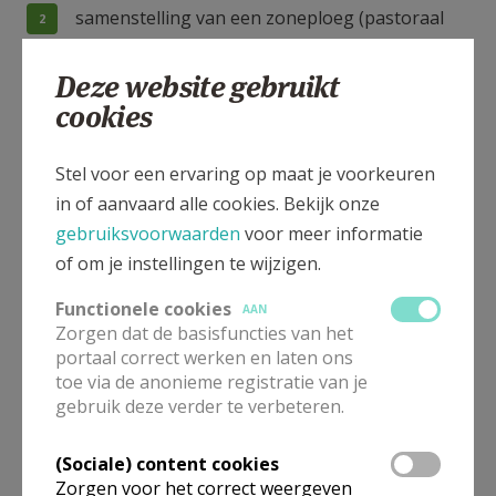
samenstelling van een zoneploeg (pastoraal
benoemden en aangestelden)
Deze website gebruikt
samenstelling van een zoneraad (afvaardiging
cookies
van de lokale gemeenschappen - in
voorbereiding hierop heeft er al wel
Stel voor een ervaring op maat je voorkeuren
regelmatig een zone-overleg plaats)
in of aanvaard alle cookies. Bekijk onze
de bekrachtiging van de samenstelling van
gebruiksvoorwaarden
voor meer informatie
deze ploeg/raden door de Bisschop.
of om je instellingen te wijzigen.
Functionele cookies
AAN
Zorgen dat de basisfuncties van het
portaal correct werken en laten ons
toe via de anonieme registratie van je
Gepubliceerd door
gebruik deze verder te verbeteren.
Parochies Vilvoorde
(Sociale) content cookies
Zorgen voor het correct weergeven