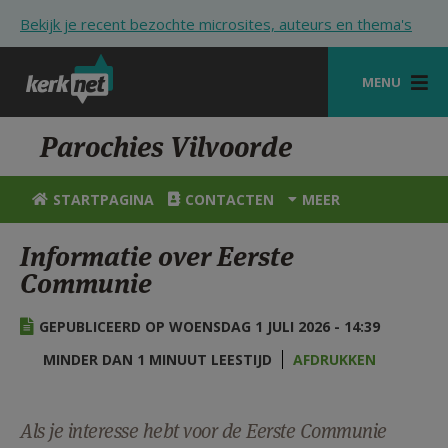
Overslaan en naar de inhoud gaan
Bekijk je recent bezochte microsites, auteurs en thema's
MENU
STARTPAGINA
Parochies Vilvoorde
KERK
STARTPAGINA
CONTACTEN
MEER
VIERINGEN
Informatie over Eerste
SHOP
Communie
ZOEKEN
GEPUBLICEERD OP WOENSDAG 1 JULI 2026 - 14:39
HULP
MINDER DAN 1 MINUUT LEESTIJD
AFDRUKKEN
STARTPAGINA PORTAAL
MIJN PAROCHIE
Als je interesse hebt voor de Eerste Communie