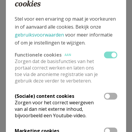
cookies
rond de Eerste Communiewerking
Stel voor een ervaring op maat je voorkeuren
in of aanvaard alle cookies. Bekijk onze
gebruiksvoorwaarden
voor meer informatie
Gepubliceerd door
of om je instellingen te wijzigen.
Parochies Vilvoorde
Functionele cookies
AAN
Zorgen dat de basisfuncties van het
portaal correct werken en laten ons
Meer
toe via de anonieme registratie van je
gebruik deze verder te verbeteren.
Artikel
(Sociale) content cookies
Zorgen voor het correct weergeven
Eerste Communie Vilvoorde
van al dan niet externe inhoud,
bijvoorbeeld een Youtube-video.
Marketing cookies