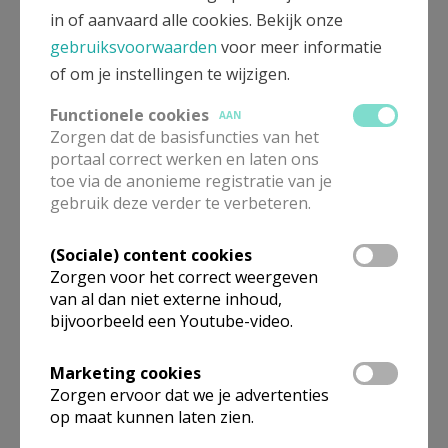
in of aanvaard alle cookies. Bekijk onze
gebruiksvoorwaarden
voor meer informatie
Jongeren naar Lourdes - 12-
of om je instellingen te wijzigen.
18 april 2026
Functionele cookies
AAN
Zorgen dat de basisfuncties van het
portaal correct werken en laten ons
toe via de anonieme registratie van je
gebruik deze verder te verbeteren.
Reliek van Heilige
Bernadette in Bisdom Brugge
(Sociale) content cookies
Zorgen voor het correct weergeven
van al dan niet externe inhoud,
bijvoorbeeld een Youtube-video.
Bedevaartsprokkels 31 maart
Marketing cookies
2025
Zorgen ervoor dat we je advertenties
op maat kunnen laten zien.