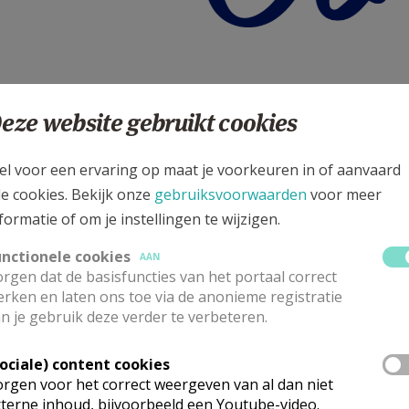
echt voor:
eze website gebruikt cookies
eker
van de kerk in Vlaanderen
el voor een ervaring op maat je voorkeuren in of aanvaard
 op radio en tv
le cookies. Bekijk onze
gebruiksvoorwaarden
voor meer
formatie of om je instellingen te wijzigen.
voor de kerk
 worden
unctionele cookies
AAN
sbruik
rgen dat de basisfuncties van het portaal correct
ualiteit en Geloof
rken en laten ons toe via de anonieme registratie
n je gebruik deze verder te verbeteren.
s
voor parochies en kerkverbonden organisaties
chies, pastorale eenheden, religieuzen en andere kerkverb
Sociale) content cookies
rgen voor het correct weergeven van al dan niet
terne inhoud, bijvoorbeeld een Youtube-video.