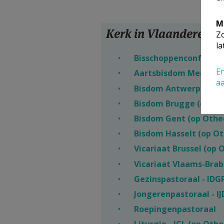
M
Kerk in Vlaanderen
Zo
la
Bisschoppenconferent
En
Aartsbisdom Mechelen
a
Bisdom Antwerpen (op
Bisdom Brugge (op Ot
Bisdom Gent (op Othe
Bisdom Hasselt (op Ot
Vicariaat Brussel (op 
Vicariaat Vlaams-Brab
Gezinspastoraal - IDG
Jongerenpastoraal - IJ
Roepingenpastoraal