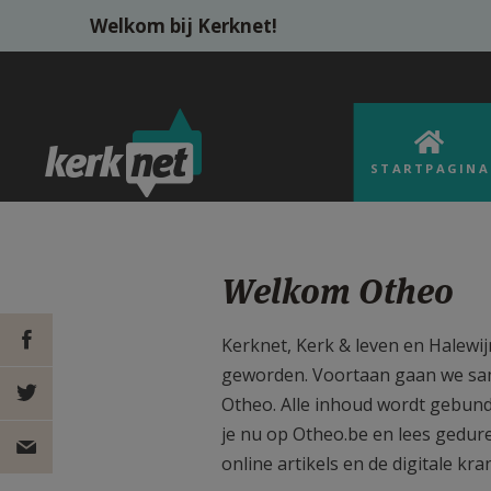
Overslaan en naar de inhoud gaan
Welkom bij Kerknet!
STARTPAGINA
Welkom Otheo
Otheo_Logo_Blauw_R
Kerknet, Kerk & leven en Halewijn
geworden. Voortaan gaan we sam
DEEL OP
Otheo. Alle inhoud wordt gebund
je nu op Otheo.be en lees gedur
FACEBOOK
DEEL OP
online artikels en de digitale kr