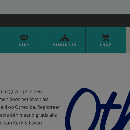
KERK
VIERINGEN
SHOP
GB.png
 uitgeverij zijn één
en door het leven als
eld op Otheo.be. Registreer
ende één maand gratis alle
ant van Kerk & Leven.