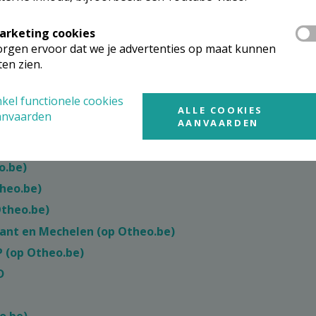
arketing cookies
rgen ervoor dat we je advertenties op maat kunnen
ten zien.
ie (op Otheo.be)
kel functionele cookies
-Brussel (op Otheo.be)
ALLE COOKIES
anvaarden
AANVAARDEN
 Otheo.be)
heo.be)
o.be)
heo.be)
Otheo.be)
ant en Mechelen (op Otheo.be)
P (op Otheo.be)
D