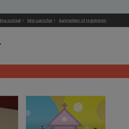
gina portaal
Mijn parochie
Aanmelden of registreren
g