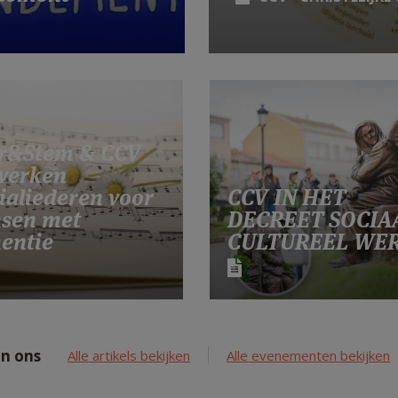
r&Stem & CCV
werken
ialiederen voor
CCV IN HET
sen met
DECREET SOCIA
entie
CULTUREEL WE
n ons
Alle artikels bekijken
Alle evenementen bekijken