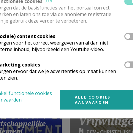
unctionele cookies
AAN
rgen dat de basisfuncties van het portaal correct
rken en laten ons toe via de anonieme registratie
n je gebruik deze verder te verbeteren.
sdag: van
Sociale) content cookies
iratie naar
rgen voor het correct weergeven van al dan niet
nformatie
terne inhoud, bijvoorbeeld een Youtube-video.
arketing cookies
rgen ervoor dat we je advertenties op maat kunnen
ten zien.
kel functionele cookies
ALLE COOKIES
anvaarden
AANVAARDEN
 %
Vrijwilli
tschappelijke
dement
CCV - CHRISTELIJK