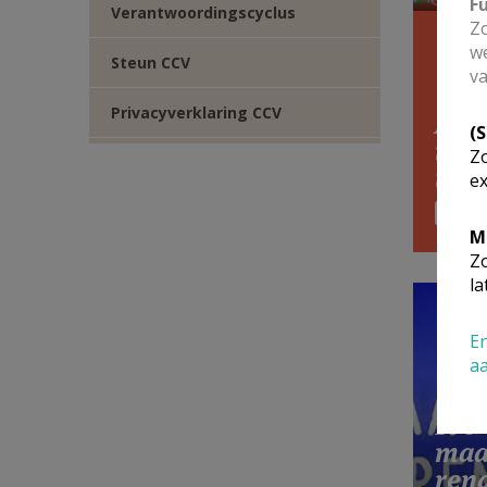
F
Verantwoordingscyclus
Zo
we
Steun CCV
va
Privacyverklaring CCV
Amo
(
insp
Zo
tra
ex
M
Zo
la
En
a
100
maa
ren