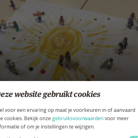
anbod CCV
eze website gebruikt cookies
CCV - CHRISTELIJKE CULTUUR VANDAAG
el voor een ervaring op maat je voorkeuren in of aanvaard
le cookies. Bekijk onze
gebruiksvoorwaarden
voor meer
formatie of om je instellingen te wijzigen.