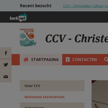
Overslaan en naar de inhoud gaan
Recent bezocht
CCV - Christelijke Cultuur 
CCV - Christ
STARTPAGINA
CONTACTEN
DEEL OP
FACEBOOK
DEEL OP
Over CCV
TWITTER
DEEL
Nationaal secretariaat
VIA
Antwerpen