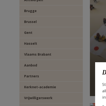
E-
Brugge
MAIL
Brussel
Gent
Hasselt
Vlaams Brabant
Aanbod
A
D
Partners
St
Kerknet-academie
al
in
Vrijwilligerswerk