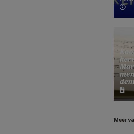
Koo
her
Mar
men
dem
Meer va