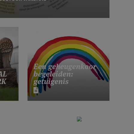
Een geheugenkoor
AL
begeleiden:
RK
getuigenis