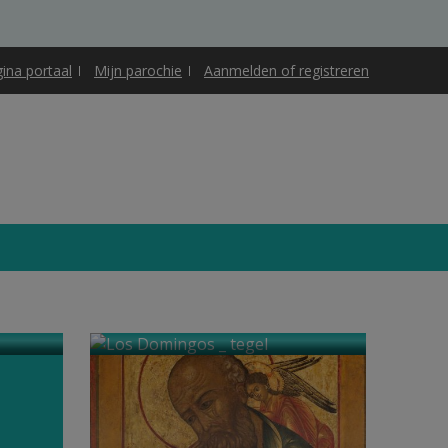
gina portaal
Mijn parochie
Aanmelden of registreren
Filmavond: Los
Domingos