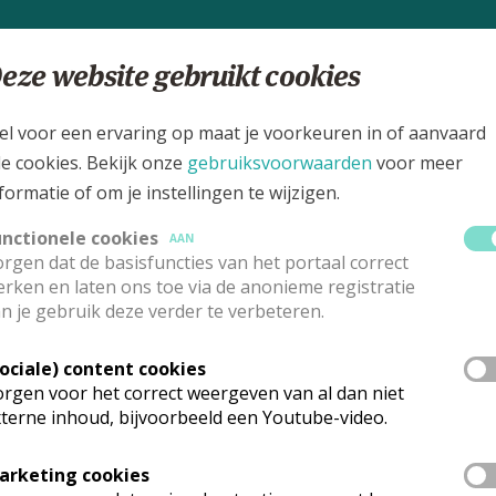
ilmavond: Los Domingos
eze website gebruikt cookies
CCV VLAAMS-BRABANT
el voor een ervaring op maat je voorkeuren in of aanvaard
le cookies. Bekijk onze
gebruiksvoorwaarden
voor meer
formatie of om je instellingen te wijzigen.
unctionele cookies
AAN
rgen dat de basisfuncties van het portaal correct
rken en laten ons toe via de anonieme registratie
n je gebruik deze verder te verbeteren.
ochiearchieven?
Sociale) content cookies
rgen voor het correct weergeven van al dan niet
 bewaren waard!
terne inhoud, bijvoorbeeld een Youtube-video.
arketing cookies