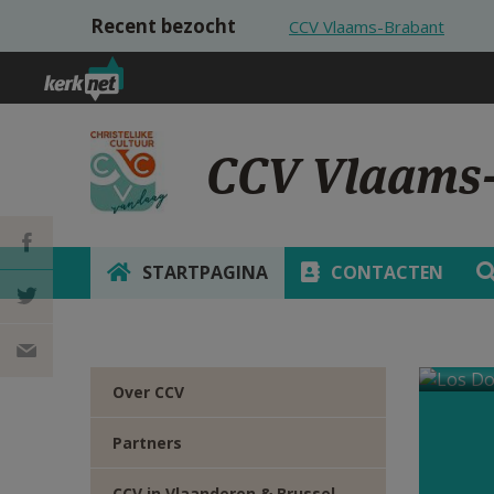
Overslaan en naar de inhoud gaan
Recent bezocht
CCV Vlaams-Brabant
CCV Vlaams
STARTPAGINA
CONTACTEN
DEEL OP
FACEBOOK
DEEL OP
Over CCV
TWITTER
DEEL
Partners
VIA
CCV in Vlaanderen & Brussel