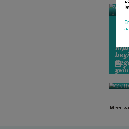
Zo
la
En
a
Bijb
beg
Beg
gel
Meer va