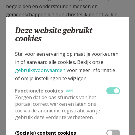
begeleiden en ondersteunen mensen en
gemeenschappen die hun christelijk geloof willen
beleven en vieren en die van dat geloof willen
Deze website gebruikt
getuigen. Zij ondersteunen vrijwilligers, organiseren
cookies
ontmoetingsmomenten en ontwikkelen vernieuwend
materiaal. Daarnaast organiseert CCV in heel
Stel voor een ervaring op maat je voorkeuren
Vlaanderen vorming over Bijbel, spiritualiteit, actuele
in of aanvaard alle cookies. Bekijk onze
ethische vragen, interreligieuze dialoog, …
gebruiksvoorwaarden
voor meer informatie
In 2018 is CCV op die manier
al 45 jaar een
of om je instellingen te wijzigen.
betrouwbare partner in christelijk
Functionele cookies
AAN
vormingswerk.
Zorgen dat de basisfuncties van het
portaal correct werken en laten ons
Om dit werk ook verder waar te maken, durven we
toe via de anonieme registratie van je
rekenen op jouw steun. Jouw gift komt integraal
gebruik deze verder te verbeteren.
terecht!
(Sociale) content cookies
Heel veel dank!