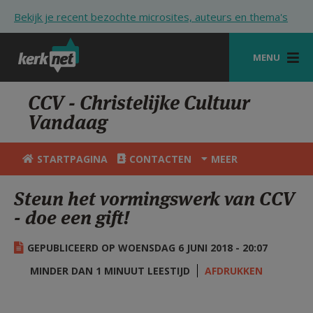
Overslaan en naar de inhoud gaan
Bekijk je recent bezochte microsites, auteurs en thema's
MENU
STARTPAGINA
CCV - Christelijke Cultuur
Vandaag
KERK
VIERINGEN
STARTPAGINA
CONTACTEN
MEER
SHOP
Steun het vormingswerk van CCV
- doe een gift!
ZOEKEN
HULP
GEPUBLICEERD OP WOENSDAG 6 JUNI 2018 - 20:07
STARTPAGINA PORTAAL
MINDER DAN 1 MINUUT LEESTIJD
AFDRUKKEN
MIJN PAROCHIE