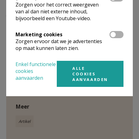
Zorgen voor het correct weergeven
Hoe kan ik steunen?
van al dan niet externe inhoud,
bijvoorbeeld een Youtube-video.
Doe een gift
Marketing cookies
Schenk een legaat
Zorgen ervoor dat we je advertenties
op maat kunnen laten zien.
Enkel functionele
ALLE
cookies
Gepubliceerd door
COOKIES
aanvaarden
AANVAARDEN
CCV - Christelijke Cultuur Vandaag
Meer
Artikel