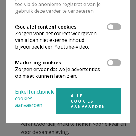
gemeenschappen hun talenten en expertise inzetten
toe via de anonieme registratie van je
gebruik deze verder te verbeteren.
om verschil te maken.
4. Onze kernwaarden
(Sociale) content cookies
Zorgen voor het correct weergeven
Uit gesprekken met deelnemers, vrijwilligers en
van al dan niet externe inhoud,
medewerkers komen telkens dezelfde waarden terug.
bijvoorbeeld een Youtube-video.
Zij vormen het fundament van onze organisatie:
Marketing cookies
Zingeving – de zoektocht naar betekenis staat
Zorgen ervoor dat we je advertenties
centraal in alles wat we doen.
op maat kunnen laten zien.
Verbondenheid – we brengen mensen samen
en versterken relaties.
Enkel functionele
ALLE
cookies
Solidariteit – we kiezen voor inclusie en geven
COOKIES
aanvaarden
AANVAARDEN
zorg aan wie kwetsbaar is.
Verantwoordelijkheid – we moedigen aan om
verantwoordelijkheid te nemen voor elkaar en
voor de samenleving.