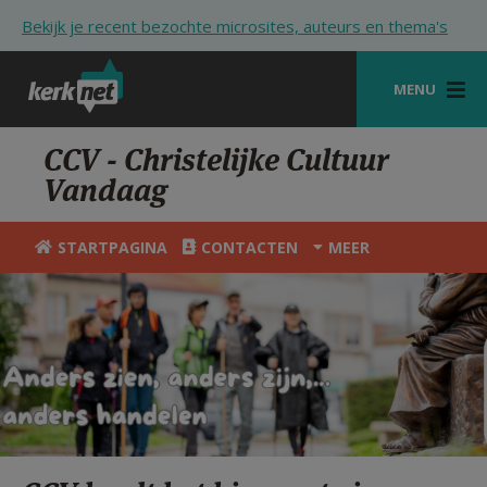
Overslaan en naar de inhoud gaan
Bekijk je recent bezochte microsites, auteurs en thema's
MENU
STARTPAGINA
CCV - Christelijke Cultuur
Vandaag
KERK
VIERINGEN
STARTPAGINA
CONTACTEN
MEER
SHOP
ZOEKEN
HULP
STARTPAGINA PORTAAL
MIJN PAROCHIE