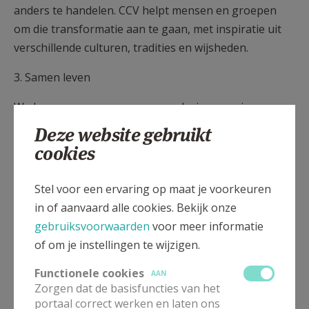
anders te handelen. CCV helpt mensen en groepen
om die transformatie aan te gaan, met inspiratie uit
verschillende culturen, tradities en wijsheden.
3. Samen leven
We bouwen mee aan een samenleving waarin
iedereen kan deelnemen. Inclusie, solidariteit en
Deze website gebruikt
diversiteit zijn daarbij sleutelwoorden. We laten ons
cookies
uitdagen door actuele vragen in de samenleving en
zoeken naar manieren om daar zorgzaam en creatief
Stel voor een ervaring op maat je voorkeuren
mee om te gaan.
in of aanvaard alle cookies. Bekijk onze
gebruiksvoorwaarden
voor meer informatie
4. Samen verantwoordelijk
of om je instellingen te wijzigen.
Betekenis zoeken en samenleven vraagt ook
Functionele cookies
AAN
verantwoordelijkheid. We stimuleren dialoog,
Zorgen dat de basisfuncties van het
samenwerking en engagement, zodat mensen en
portaal correct werken en laten ons