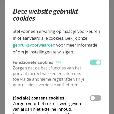
Deze website gebruikt
Heb je een vraag of zoek je
cookies
informatie? Laat het ons
weten
Stel voor een ervaring op maat je voorkeuren
in of aanvaard alle cookies. Bekijk onze
gebruiksvoorwaarden
voor meer informatie
Roepingenpastoraal present
of om je instellingen te wijzigen.
in Lissabon
Functionele cookies
AAN
Zorgen dat de basisfuncties van het
portaal correct werken en laten ons
toe via de anonieme registratie van je
Brochure 'Roeping: het
gebruik deze verder te verbeteren.
avontuur van elke christen.'
(Sociale) content cookies
Zorgen voor het correct weergeven
van al dan niet externe inhoud,