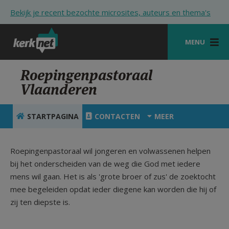
Overslaan en naar de inhoud gaan
Bekijk je recent bezochte microsites, auteurs en thema's
MENU
STARTPAGINA
Roepingenpastoraal
Vlaanderen
KERK
VIERINGEN
STARTPAGINA
CONTACTEN
MEER
SHOP
Roepingenpastoraal wil jongeren en volwassenen helpen
ZOEKEN
bij het onderscheiden van de weg die God met iedere
mens wil gaan. Het is als 'grote broer of zus' de zoektocht
HULP
mee begeleiden opdat ieder diegene kan worden die hij of
STARTPAGINA PORTAAL
zij ten diepste is.
MIJN PAROCHIE