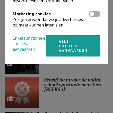
bijvoorbeeld een Youtube-video.
Walter Ceyssens, jezuïet in
Marketing cookies
Leuven
Zorgen ervoor dat we je advertenties
op maat kunnen laten zien.
Enkel functionele
ALLE
cookies
Else Vanbergen, kleine
COOKIES
aanvaarden
zuster van Nazareth in
AANVAARDEN
Barcelona
Schrijf nu in voor de online
school spirituele meesters
[REEKS 1]