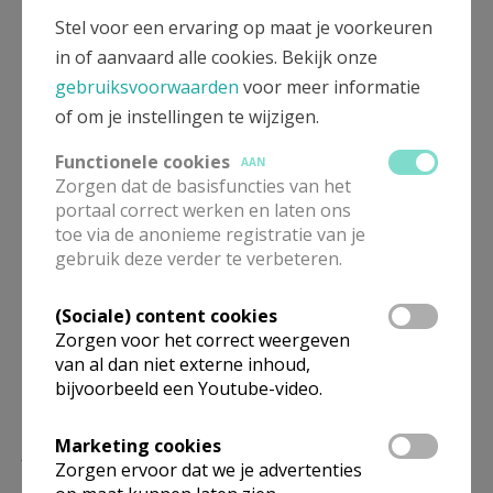
Artikel
Stel voor een ervaring op maat je voorkeuren
in of aanvaard alle cookies. Bekijk onze
gebruiksvoorwaarden
voor meer informatie
privacyverklaring GDPR gegevensverwerking
gegevensbescherming
of om je instellingen te wijzigen.
Functionele cookies
AAN
Zorgen dat de basisfuncties van het
portaal correct werken en laten ons
toe via de anonieme registratie van je
Deel dit artikel
gebruik deze verder te verbeteren.
(Sociale) content cookies
Zorgen voor het correct weergeven
van al dan niet externe inhoud,
bijvoorbeeld een Youtube-video.
Lees meer
Marketing cookies
Zorgen ervoor dat we je advertenties