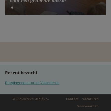
voor een gedeelde missie
Recent bezocht
Roepingenpastoraal Vlaanderen
© 2026 Kerk en Media vzw
Contact
Vacatures
Voorwaarden