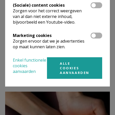
gebed
Wereldjongerendagen
Getuigenis
(Sociale) content cookies
Zorgen voor het correct weergeven
van al dan niet externe inhoud,
bijvoorbeeld een Youtube-video.
Deel dit artikel
Marketing cookies
Zorgen ervoor dat we je advertenties
op maat kunnen laten zien.
Enkel functionele
ALLE
cookies
COOKIES
aanvaarden
AANVAARDEN
Lees meer