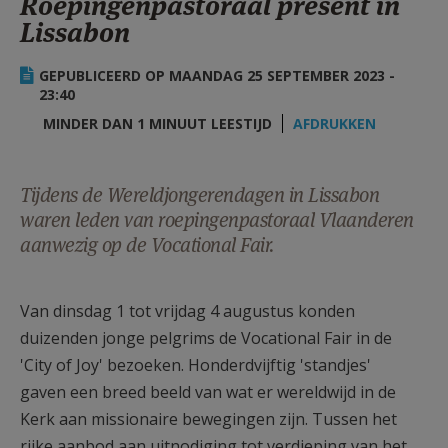
Roepingenpastoraal present in
AANMELDEN OF REGISTREREN
Lissabon
GEPUBLICEERD OP MAANDAG 25 SEPTEMBER 2023 -
23:40
MINDER DAN 1 MINUUT LEESTIJD
AFDRUKKEN
Tijdens de Wereldjongerendagen in Lissabon
waren leden van roepingenpastoraal Vlaanderen
aanwezig op de Vocational Fair.
Van dinsdag 1 tot vrijdag 4 augustus konden
duizenden jonge pelgrims de Vocational Fair in de
'City of Joy' bezoeken. Honderdvijftig 'standjes'
gaven een breed beeld van wat er wereldwijd in de
Kerk aan missionaire bewegingen zijn. Tussen het
rijke aanbod aan uitnodiging tot verdieping van het