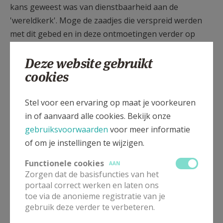
kans geweest was van dienstbaarheid aan de
'wereldkerk'. Moge de zaadjes die verspreid werden
met dit gebed en in deze ontmoetingen verder op
hun tijd vrucht dragen in de vele ontvankelijke
Deze website gebruikt
harten.
cookies
Stel voor een ervaring op maat je voorkeuren
in of aanvaard alle cookies. Bekijk onze
Gepubliceerd door
gebruiksvoorwaarden
voor meer informatie
of om je instellingen te wijzigen.
Roepingenpastoraal Vlaanderen
Functionele cookies
AAN
Zorgen dat de basisfuncties van het
Meer
portaal correct werken en laten ons
toe via de anonieme registratie van je
Artikel
gebruik deze verder te verbeteren.