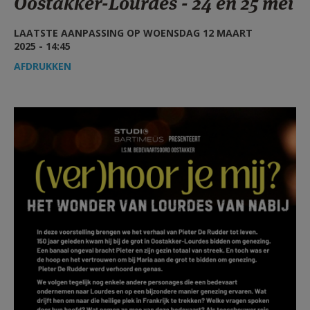
Oostakker-Lourdes - 24 en 25 mei
AANMELDEN OF REGISTREREN
LAATSTE AANPASSING OP WOENSDAG 12 MAART
2025 - 14:45
AFDRUKKEN