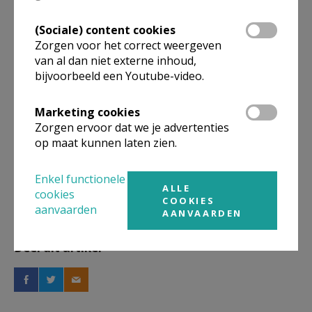
(Sociale) content cookies
Gepubliceerd door
Zorgen voor het correct weergeven
van al dan niet externe inhoud,
Beringen onze parochies
bijvoorbeeld een Youtube-video.
Marketing cookies
Meer
Zorgen ervoor dat we je advertenties
op maat kunnen laten zien.
Artikel
Enkel functionele
ALLE
cookies
COOKIES
aanvaarden
AANVAARDEN
Deel dit artikel