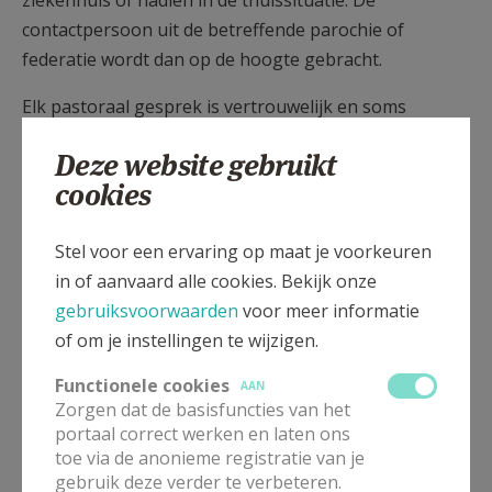
contactpersoon uit de betreffende parochie of
federatie wordt dan op de hoogte gebracht.
Elk pastoraal gesprek is vertrouwelijk en soms
vraagt het tijd om dat vertrouwen te laten groeien.
Deze website gebruikt
Indien een familielid of uzelf voor korte of langere
cookies
tijd in het Sint-Franciscusziekenhuis of in een ander
ziekenhuis of revalidatiecentra verblijft, aarzel niet
Stel voor een ervaring op maat je voorkeuren
om ZELF contact te nemen met uw priester, diaken,
in of aanvaard alle cookies. Bekijk onze
parochieassitente Patricia Vuegen of
gebruiksvoorwaarden
voor meer informatie
Samanaverantwoordelijke.
of om je instellingen te wijzigen.
Functionele cookies
AAN
Zorgen dat de basisfuncties van het
portaal correct werken en laten ons
toe via de anonieme registratie van je
gebruik deze verder te verbeteren.