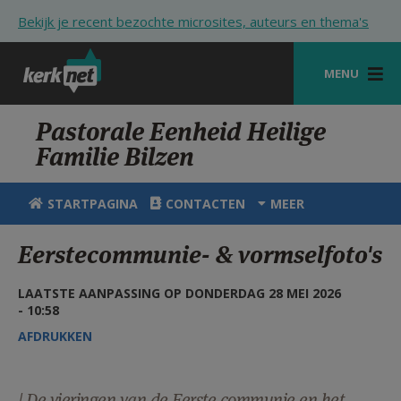
Overslaan en naar de inhoud gaan
Bekijk je recent bezochte microsites, auteurs en thema's
MENU
STARTPAGINA
Pastorale Eenheid Heilige
Familie Bilzen
KERK
VIERINGEN
STARTPAGINA
CONTACTEN
MEER
SHOP
Eerstecommunie- & vormselfoto's
ZOEKEN
LAATSTE AANPASSING OP DONDERDAG 28 MEI 2026
HULP
- 10:58
AFDRUKKEN
STARTPAGINA PORTAAL
MIJN PAROCHIE
| De vieringen van de Eerste communie en het