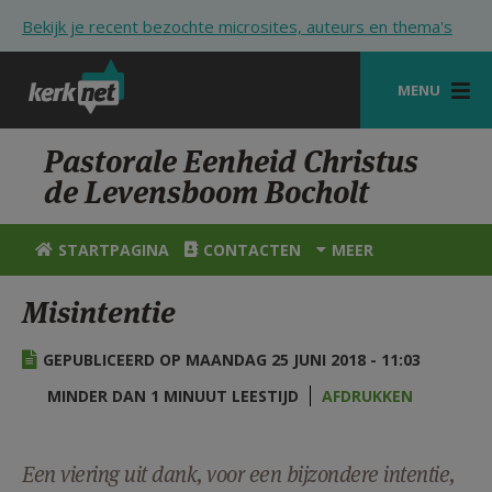
Overslaan en naar de inhoud gaan
Bekijk je recent bezochte microsites, auteurs en thema's
MENU
STARTPAGINA
Pastorale Eenheid Christus
de Levensboom Bocholt
KERK
VIERINGEN
STARTPAGINA
CONTACTEN
MEER
SHOP
Misintentie
ZOEKEN
GEPUBLICEERD OP MAANDAG 25 JUNI 2018 - 11:03
HULP
MINDER DAN 1 MINUUT LEESTIJD
AFDRUKKEN
STARTPAGINA PORTAAL
MIJN PAROCHIE
Een viering uit dank, voor een bijzondere intentie,