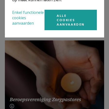
Enkel functionele
ALLE
cookies
COOKIES
aanvaarden
AANVAARDEN
Lees meer
Beroepsvereniging Zorgpastores