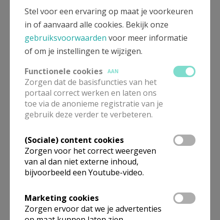
Stel voor een ervaring op maat je voorkeuren
in of aanvaard alle cookies. Bekijk onze
gebruiksvoorwaarden
voor meer informatie
Gepubliceerd door
of om je instellingen te wijzigen.
Pastorale Eenheid Christus de Levensboom Bocholt
Functionele cookies
AAN
Zorgen dat de basisfuncties van het
portaal correct werken en laten ons
Meer
toe via de anonieme registratie van je
gebruik deze verder te verbeteren.
Artikel
(Sociale) content cookies
Zorgen voor het correct weergeven
van al dan niet externe inhoud,
bijvoorbeeld een Youtube-video.
Deel dit artikel
Marketing cookies
Zorgen ervoor dat we je advertenties
op maat kunnen laten zien.