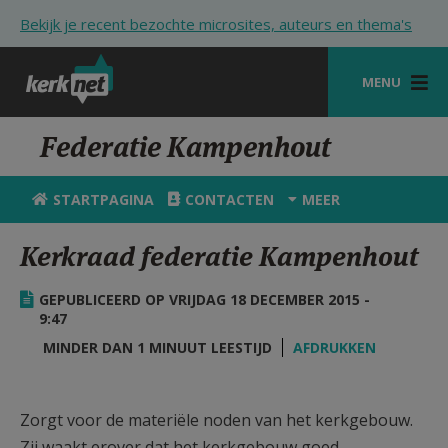
Overslaan en naar de inhoud gaan
Bekijk je recent bezochte microsites, auteurs en thema's
MENU
STARTPAGINA
Federatie Kampenhout
KERK
STARTPAGINA
CONTACTEN
MEER
VIERINGEN
Kerkraad federatie Kampenhout
SHOP
GEPUBLICEERD OP VRIJDAG 18 DECEMBER 2015 -
ZOEKEN
9:47
HULP
MINDER DAN 1 MINUUT LEESTIJD
AFDRUKKEN
STARTPAGINA PORTAAL
Zorgt voor de materiële noden van het kerkgebouw.
MIJN PAROCHIE
Zij waakt erover dat het kerkgebouw goed