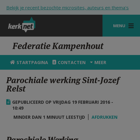
Overslaan en naar de inhoud gaan
Bekijk je recent bezochte microsites, auteurs en thema's
MENU
STARTPAGINA
Federatie Kampenhout
KERK
STARTPAGINA
CONTACTEN
MEER
VIERINGEN
Parochiale werking Sint-Jozef
SHOP
Relst
ZOEKEN
GEPUBLICEERD OP VRIJDAG 19 FEBRUARI 2016 -
HULP
10:49
MINDER DAN 1 MINUUT LEESTIJD
AFDRUKKEN
STARTPAGINA PORTAAL
MIJN PAROCHIE
Parochiale Werking