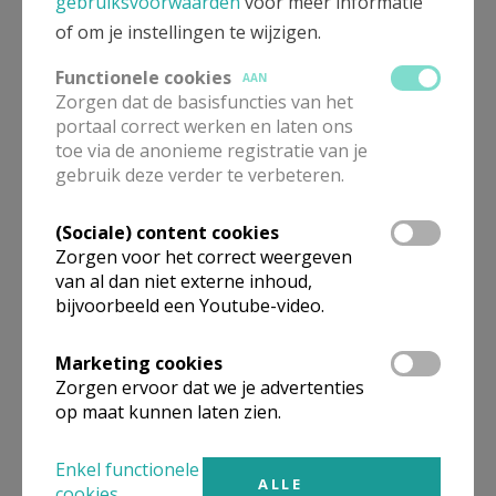
die een monstrans, ontvreemd uit een klooster,
gebruiksvoorwaarden
voor meer informatie
terugschonk aan de Belgische aalmoezenier Sabinus
of om je instellingen te wijzigen.
Vandermeiren uit Kampenhout. Hij was één van de
Functionele cookies
AAN
drie broers die samen aan het front waren. Ook een
Zorgen dat de basisfuncties van het
zeer moedig man die werd onderscheiden omdat hij
portaal correct werken en laten ons
toe via de anonieme registratie van je
tijdens de gevechten gewonden ophaalde. Zijn helm
gebruik deze verder te verbeteren.
met de kogelgaten toonde ook aan dat hij met de
soldaten mee in de eerste gelederen was. Het was
(Sociale) content cookies
nog maar de derde keer dat de monstrans het
Zorgen voor het correct weergeven
Museum aan de IJzer in Diksmuide verliet en nu de
van al dan niet externe inhoud,
eerste keer buiten Diksmuide.
bijvoorbeeld een Youtube-video.
In de federatiemis op 16 december in de O.-L.-V.-kerk
Marketing cookies
van Kampenhout werd het heilig sacrament in deze
Zorgen ervoor dat we je advertenties
monstrans ook uitgestald en werd de mis besloten
op maat kunnen laten zien.
met de zegen met de monstrans. Bij wijze van homilie
bracht Felix Goossens het hele verhaal van de
Enkel functionele
ALLE
cookies