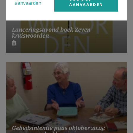
aanvaarden
AANVAARDEN
Lanceringsavond boek Zeven
kruiswoorden
Gebedsintentie paus oktober 2024: