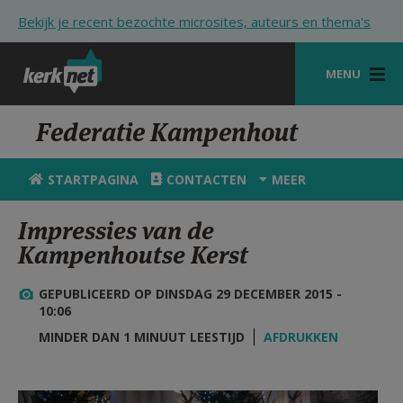
Overslaan en naar de inhoud gaan
Bekijk je recent bezochte microsites, auteurs en thema's
MENU
STARTPAGINA
Federatie Kampenhout
KERK
STARTPAGINA
CONTACTEN
MEER
VIERINGEN
Impressies van de
SHOP
Kampenhoutse Kerst
ZOEKEN
GEPUBLICEERD OP DINSDAG 29 DECEMBER 2015 -
HULP
10:06
MINDER DAN 1 MINUUT LEESTIJD
AFDRUKKEN
STARTPAGINA PORTAAL
MIJN PAROCHIE