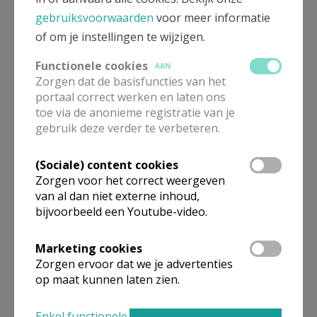
gebruiksvoorwaarden
voor meer informatie
Paaseieren?
of om je instellingen te wijzigen.
Ja, sommige christenen zien het paasei als een symbool
Functionele cookies
AAN
voor de verrijzenis van Christus. In bepaalde Orthodoxe
Zorgen dat de basisfuncties van het
kerken en Oosters-katholieke kerken verven zij
eieren
portaal correct werken en laten ons
rood
als symbool voor het
bloed
van Christus. Het
toe via de anonieme registratie van je
hardgekookte ei zien zij als een symbool voor de tombe
gebruik deze verder te verbeteren.
van Christus. Wanneer zij de eierschaal openbreken is
(Sociale) content cookies
het als zijn verrijzenis.
Zorgen voor het correct weergeven
En wat dan met onze chocolade paaseitjes?
van al dan niet externe inhoud,
bijvoorbeeld een Youtube-video.
De eerste chocolade paaseieren werden gemaakt in
Frankrijk, in de 18de eeuw, en waren uitgeblazen
Marketing cookies
Zorgen ervoor dat we je advertenties
kippeneieren die gevuld werden met chocolade. Bij
op maat kunnen laten zien.
chique chocolatiers vind je deze eieren nog steeds.
Daarna volgden eerst volle chocolade eitjes en daarna
Enkel functionele