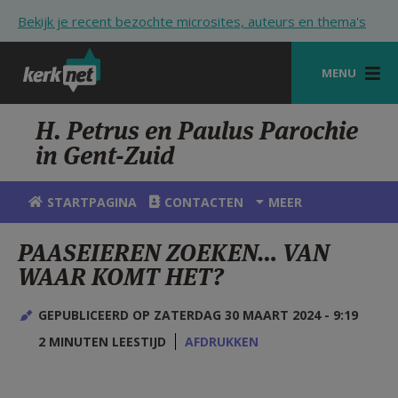
Overslaan en naar de inhoud gaan
Bekijk je recent bezochte microsites, auteurs en thema's
MENU
STARTPAGINA
H. Petrus en Paulus Parochie
in Gent-Zuid
KERK
VIERINGEN
STARTPAGINA
CONTACTEN
MEER
SHOP
PAASEIEREN ZOEKEN… VAN
WAAR KOMT HET?
ZOEKEN
HULP
GEPUBLICEERD OP ZATERDAG 30 MAART 2024 - 9:19
2 MINUTEN LEESTIJD
AFDRUKKEN
STARTPAGINA PORTAAL
MIJN PAROCHIE