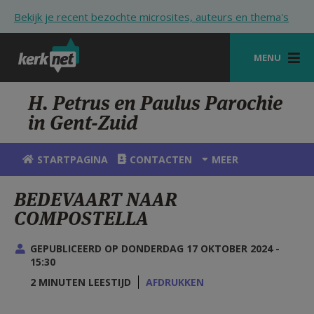
Overslaan en naar de inhoud gaan
Bekijk je recent bezochte microsites, auteurs en thema's
MENU
STARTPAGINA
H. Petrus en Paulus Parochie
in Gent-Zuid
KERK
VIERINGEN
STARTPAGINA
CONTACTEN
MEER
SHOP
BEDEVAART NAAR
COMPOSTELLA
ZOEKEN
HULP
GEPUBLICEERD OP DONDERDAG 17 OKTOBER 2024 -
15:30
STARTPAGINA PORTAAL
2 MINUTEN LEESTIJD
AFDRUKKEN
MIJN PAROCHIE