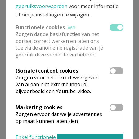
appel). Het bevalt me. De eerste weken heb ik met pijn
gebruiksvoorwaarden
voor meer informatie
in de voeten gestapt, nu gaat het prima, ik word door de
of om je instellingen te wijzigen.
medegezellen dan ook toepasselijk de Buffalo
genoemd. Het is zeer rustig op de Camino. Weinig
Functionele cookies
AAN
Zorgen dat de basisfuncties van het
mensen, weinig verkeer, veel prachtige, gevarieerde
portaal correct werken en laten ons
natuur. Pelgrims en ook de uitbaters van de gites en
toe via de anonieme registratie van je
B&B’s en kleine hotelletjes hebben één ding gemeen:
gebruik deze verder te verbeteren.
het zijn allemaal goede mensen. Dat doet ongelooflijk
deugd, elke dag opnieuw. Ik denk dat ik nog 850 km
(Sociale) content cookies
moet afleggen. Ik heb er goede moed in.
Zorgen voor het correct weergeven
van al dan niet externe inhoud,
bijvoorbeeld een Youtube-video.
Nog een passage vergeten merk ik nu: rond 16u
arriveren we vaak op bestemming. Er wordt dan
Marketing cookies
Zorgen ervoor dat we je advertenties
gedoucht, voeten worden verzorgd, rond 18u30 aperitief
op maat kunnen laten zien.
met de pelgrims, meestal pelgrimsmaaltijd (entree-
hoofdgerecht-dessert) rond 19u - 19u30, rond 20u30
Enkel functionele