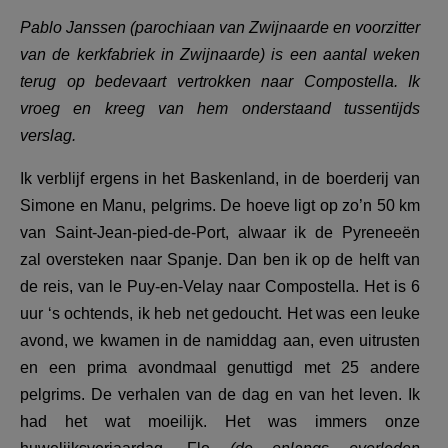
AANMELDEN OF REGISTREREN
Pablo Janssen (parochiaan van Zwijnaarde en voorzitter
van de kerkfabriek in Zwijnaarde) is een aantal weken
terug op bedevaart vertrokken naar Compostella. Ik
vroeg en kreeg van hem onderstaand tussentijds
verslag.
Ik verblijf ergens in het Baskenland, in de boerderij van
Simone en Manu, pelgrims. De hoeve ligt op zo’n 50 km
van Saint-Jean-pied-de-Port, alwaar ik de Pyreneeën
zal oversteken naar Spanje. Dan ben ik op de helft van
de reis, van le Puy-en-Velay naar Compostella. Het is 6
uur ‘s ochtends, ik heb net gedoucht. Het was een leuke
avond, we kwamen in de namiddag aan, even uitrusten
en een prima avondmaal genuttigd met 25 andere
pelgrims. De verhalen van de dag en van het leven. Ik
had het wat moeilijk. Het was immers onze