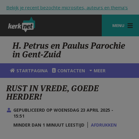
Overslaan en naar de inhoud gaan
Bekijk je recent bezochte microsites, auteurs en thema's
MENU
STARTPAGINA
H. Petrus en Paulus Parochie
in Gent-Zuid
KERK
VIERINGEN
STARTPAGINA
CONTACTEN
MEER
SHOP
RUST IN VREDE, GOEDE
HERDER!
ZOEKEN
HULP
GEPUBLICEERD OP WOENSDAG 23 APRIL 2025 -
15:51
STARTPAGINA PORTAAL
MINDER DAN 1 MINUUT LEESTIJD
AFDRUKKEN
MIJN PAROCHIE