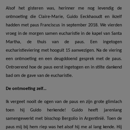
AANMELDEN OF REGISTREREN
Alsof het gisteren was, herinner me nog levendig de
ontmoeting die Claire-Marie, Guido Eeckhaoudt en ikzelf
hadden met paus Franciscus in september 2018. We vierden
vroeg in de morgen samen eucharistie in de kapel van Santa
Martha, de thuis van de paus. Een ingetogen
eucharistieviering met hooguit 15 aanwezigen. Na de viering
een ontmoeting en een deugddoend gesprek met de paus.
Ontroerend hoe de paus eerst ingetogen en in stilte dankend
bad om de gave van de eucharistie.
De ontmoeting zelf…
Ik vergeet nooit de ogen van de paus en zijn grote glimlach
toen hij Guido herkende! Guido heeft jarenlang
samengewerkt met bisschop Bergolio in Argentinië. Toen de
paus mij bij hem riep was het alsof hij me al lang kende. Hij