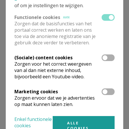
Maria zal gaan en haar zal vragen: ‘Heb ik het goed gedaan?’
of om je instellingen te wijzigen.
En of hij het goed heeft gedaan!
Functionele cookies
AAN
Zorgen dat de basisfuncties van het
Rust in vrede, goede herder!
portaal correct werken en laten ons
toe via de anonieme registratie van je
Gino
gebruik deze verder te verbeteren.
(Sociale) content cookies
F2398b18.jpg
Zorgen voor het correct weergeven
van al dan niet externe inhoud,
bijvoorbeeld een Youtube-video.
Marketing cookies
Zorgen ervoor dat we je advertenties
op maat kunnen laten zien.
Enkel functionele
ALLE
cookies
COOKIES