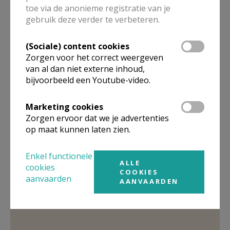
verjaardag wel zeker 100 (!) kaartjes met gelukwensen
toe via de anonieme registratie van je
gebruik deze verder te verbeteren.
mag lezen! Doen jullie mee?
Post mag naar
Zuster
Walburga, Kortrijksesteenweg 183, 9000 Gent
(Sociale) content cookies
Zorgen voor het correct weergeven
Gino
van al dan niet externe inhoud,
bijvoorbeeld een Youtube-video.
Marketing cookies
Gepubliceerd door
Zorgen ervoor dat we je advertenties
op maat kunnen laten zien.
H. Petrus en Paulus Parochie in Gent-Zuid
Enkel functionele
ALLE
cookies
COOKIES
Meer
aanvaarden
AANVAARDEN
Personalia