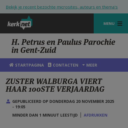
Overslaan en naar de inhoud gaan
Bekijk je recent bezochte microsites, auteurs en thema's
MENU
STARTPAGINA
H. Petrus en Paulus Parochie
in Gent-Zuid
KERK
VIERINGEN
STARTPAGINA
CONTACTEN
MEER
SHOP
ZUSTER WALBURGA VIERT
HAAR 100STE VERJAARDAG
ZOEKEN
HULP
GEPUBLICEERD OP DONDERDAG 20 NOVEMBER 2025
- 19:05
STARTPAGINA PORTAAL
MINDER DAN 1 MINUUT LEESTIJD
AFDRUKKEN
MIJN PAROCHIE