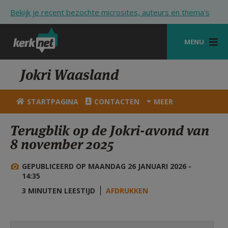
Overslaan en naar de inhoud gaan
Bekijk je recent bezochte microsites, auteurs en thema's
MENU
STARTPAGINA
Jokri Waasland
KERK
STARTPAGINA
CONTACTEN
MEER
VIERINGEN
Terugblik op de Jokri-avond van
SHOP
8 november 2025
ZOEKEN
GEPUBLICEERD OP MAANDAG 26 JANUARI 2026 -
HULP
14:35
3 MINUTEN LEESTIJD
AFDRUKKEN
STARTPAGINA PORTAAL
MIJN PAROCHIE