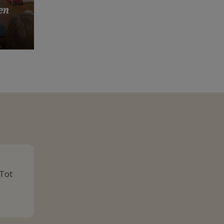
s
en
 Tot