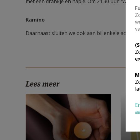
met een drankje en hapje. Om 21.30 uur: 'Wel thu
F
Zo
Kamino
we
va
Daarnaast sluiten we ook aan bij enkele activite
(
Zo
ex
M
Zo
Lees meer
la
En
a