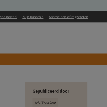
gina portaal
Mijn parochie
Aanmelden of registreren
Gepubliceerd door
Jokri Waasland