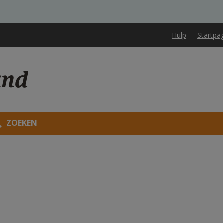
Hulp
Startpa
and
ZOEKEN