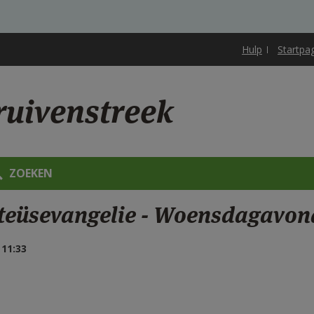
Hulp
Startpa
ruivenstreek
ZOEKEN
tteüsevangelie - Woensdagavon
11:33