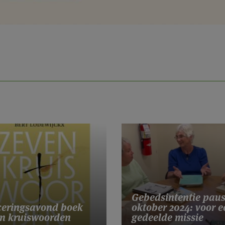
Gebedsintentie pau
eringsavond boek
oktober 2024: voor e
n kruiswoorden
gedeelde missie