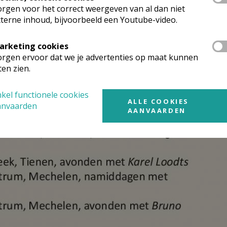
rgen voor het correct weergeven van al dan niet
terne inhoud, bijvoorbeeld een Youtube-video.
arketing cookies
rgen ervoor dat we je advertenties op maat kunnen
ten zien.
kel functionele cookies
ALLE COOKIES
anvaarden
AANVAARDEN