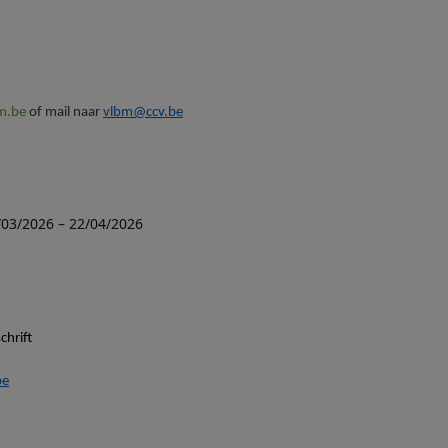
m.be
of mail naar
vlbm@ccv.be
/03/2026 – 22/04/2026
chrift
be