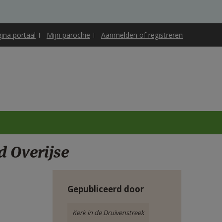
gina portaal
Mijn parochie
Aanmelden of registreren
d Overijse
Gepubliceerd door
Kerk in de Druivenstreek