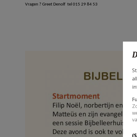
Vragen ? Greet Denolf tel 015 29 84 53
D
St
al
in
F
Zo
we
va
(