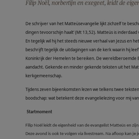
Filip Noël, norbertijn en exegeet, leidt de eig
De schrijver van het Matteüsevangelie lijkt zichzelf te besch
dingen tevoorschijn haalt’ (Mt 13,52). Matteüs is inderda
En tegelijk wil hij het steeds nieuwe verhaal van Jezus en h
beschrijft tegelijk de uitdagingen van de kerk waarin hij lee
Koninkrijk der Hemelen te bereiken. De wereldberoemde Ber
aandacht. Gekende en minder gekende teksten uit het Mat
kerkgemeenschap.
Tijdens zeven bijeenkomsten lezen we telkens twee teksten. 
boodschap: wat betekent deze evangelielezing voor mij va
Startmoment
Filip Noël leidt de eigenheid van de evangelist Matteüs en zij
Deze avond is ook te volgen via livestream. Na afloop kan je j