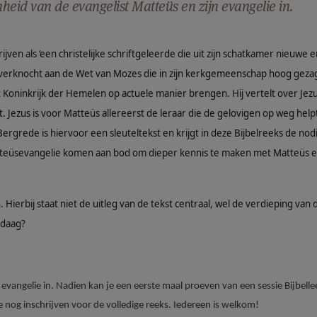
enheid van de evangelist Matteüs en zijn evangelie in.
rijven als ‘een christelijke schriftgeleerde die uit zijn schatkamer nieuwe 
ad verknocht aan de Wet van Mozes die in zijn kerkgemeenschap hoog geza
et Koninkrijk der Hemelen op actuele manier brengen. Hij vertelt over Jez
ft. Jezus is voor Matteüs allereerst de leraar die de gelovigen op weg hel
grede is hiervoor een sleuteltekst en krijgt in deze Bijbelreeks de nod
teüsevangelie komen aan bod om dieper kennis te maken met Matteüs en
Hierbij staat niet de uitleg van de tekst centraal, wel de verdieping van 
ndaag?
n evangelie in. Nadien kan je een eerste maal proeven van een sessie Bijbelle
e nog inschrijven voor de volledige reeks. Iedereen is welkom!