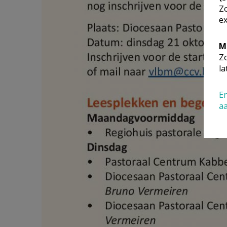
Zo
ex
M
Zo
la
En
a