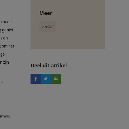
Meer
en oude
Artikel
g geniet.
us en
pt om het
ige
 zijn
Deel dit artikel
de
erhuis.