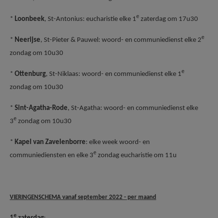
e
*
Loonbeek
, St-Antonius: eucharistie elke 1
zaterdag om 17u30
e
*
Neerijse
, St-Pieter & Pauwel: woord- en communiedienst elke 2
zondag om 10u30
e
*
Ottenburg
, St-Niklaas: woord- en communiedienst elke 1
zondag om 10u30
*
Sint-Agatha-Rode
, St-Agatha: woord- en communiedienst elke
e
3
zondag om 10u30
*
Kapel van Zavelenborre
: elke week woord- en
e
communiediensten en elke 3
zondag eucharistie om 11u
VIERINGENSCHEMA vanaf september 2022 - p
er maand
e