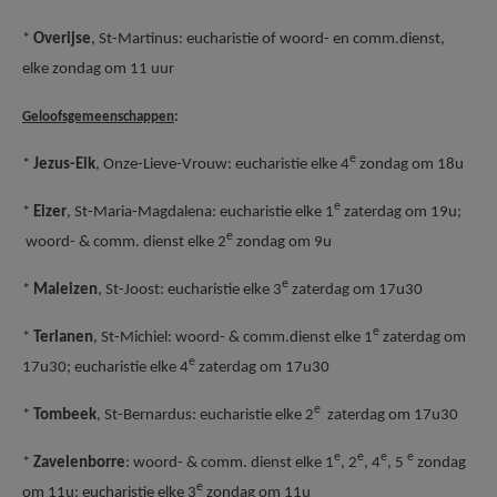
*
Overijse
, St-Martinus: eucharistie of woord- en comm.dienst,
elke zondag om 11 uur
Geloofsgemeenschappen
:
e
*
Jezus-Eik
, Onze-Lieve-Vrouw: eucharistie elke 4
zondag om 18u
e
*
Eizer
, St-Maria-Magdalena: eucharistie elke 1
zaterdag om 19u;
e
woord- & comm. dienst elke 2
zondag om 9u
e
*
Maleizen
, St-Joost: eucharistie elke 3
zaterdag om 17u30
e
*
Terlanen
, St-Michiel: woord- & comm.dienst elke 1
zaterdag om
e
17u30; eucharistie elke 4
zaterdag om 17u30
e
*
Tombeek
, St-Bernardus: eucharistie elke 2
zaterdag om 17u30
e
e
e
e
*
Zavelenborre
: woord- & comm. dienst elke 1
, 2
, 4
, 5
zondag
e
om 11u; eucharistie elke 3
zondag om 11u