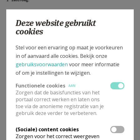
1
zaterdag
:
* Loonbeek: eucharistie om 17u30
Deze website gebruikt
* Terlanen: woord- en comm.dienst om 17u30
cookies
* Eizer: eucharistie om 19u
Stel voor een ervaring op maat je voorkeuren
e
1
zondag
in of aanvaard alle cookies. Bekijk onze
gebruiksvoorwaarden
voor meer informatie
* Hoeilaart: eucharistie (of woord- en comm.dienst) om 9u30
of om je instellingen te wijzigen.
* Huldenberg: eucharistie of (woord- en comm.dienst) om 9u30
Functionele cookies
AAN
Zorgen dat de basisfuncties van het
* Ottenburg: woord- en comm.dienst om 10u30
portaal correct werken en laten ons
toe via de anonieme registratie van je
* Overijse: eucharistie of (woord- en comm.dienst) om 11 uur
gebruik deze verder te verbeteren.
* Zavelenborre: woord- en comm.dienst om 11u
(Sociale) content cookies
e
2
zaterdag
:
Zorgen voor het correct weergeven