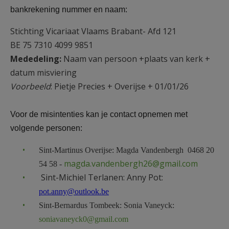
bankrekening nummer en naam:
Stichting Vicariaat Vlaams Brabant- Afd 121
BE 75 7310 4099 9851
Mededeling:
Naam van persoon +plaats van kerk +
datum misviering
Voorbeeld
: Pietje Precies + Overijse + 01/01/26
Voor de misintenties kan je contact opnemen met
volgende personen:
Sint-Martinus Overijse: Magda Vandenbergh 0468 20
magda.vandenbergh26@gmail.com
54 58 -
Sint-Michiel Terlanen: Anny Pot:
pot.anny
@outlook.be
Sint-Bernardus Tombeek: Sonia Vaneyck:
soniavaneyck0@gmail.com