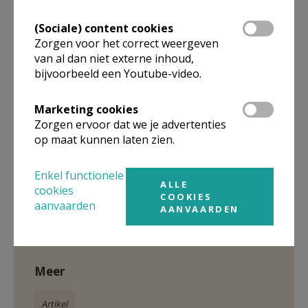
(Sociale) content cookies
Zorgen voor het correct weergeven
van al dan niet externe inhoud,
bijvoorbeeld een Youtube-video.
Marketing cookies
Taizéviering Overijse Juni 2026 © Roger Ghysens
Zorgen ervoor dat we je advertenties
op maat kunnen laten zien.
Enkel functionele
ALLE
cookies
Gepubliceerd door
COOKIES
aanvaarden
AANVAARDEN
Kerk in de Druivenstreek
Meer
Artikel