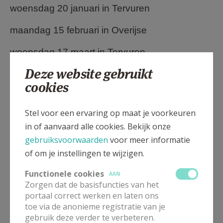
woensdag 20 januari in Tervuren
maandag 15 februari in Overijse
woensdag 17 maart in Tervuren
Deze website gebruikt
maandag 19 april in Overijse
cookies
woensdag 19 mei in Tervuren
Stel voor een ervaring op maat je voorkeuren
maandag 21 juni in Overijse
in of aanvaard alle cookies. Bekijk onze
Leuke bijeenkomsten, probeer het maar!
gebruiksvoorwaarden
voor meer informatie
of om je instellingen te wijzigen.
Functionele cookies
AAN
Zorgen dat de basisfuncties van het
portaal correct werken en laten ons
toe via de anonieme registratie van je
gebruik deze verder te verbeteren.