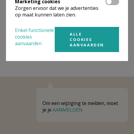
Marketing cookies
Niet gevonden wat je zocht? Hier vind je
Zorgen ervoor dat we je advertenties
links naar kerken, eventueel van andere
op maat kunnen laten zien.
organisaties, in de buurt.
Enkel functionele
Kerken in of nabij
Diest - Vleugt
ALLE
cookies
COOKIES
aanvaarden
AANVAARDEN
Om een wijziging te melden, moet
je je
AANMELDEN