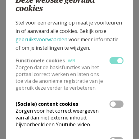
cookies
Stel voor een ervaring op maat je voorkeuren
in of aanvaard alle cookies. Bekijk onze
gebruiksvoorwaarden
voor meer informatie
of om je instellingen te wijzigen.
Functionele cookies
AAN
Zorgen dat de basisfuncties van het
portaal correct werken en laten ons
toe via de anonieme registratie van je
gebruik deze verder te verbeteren.
In deze kerk vinden geen weekendvieringen plaats. Via de
(Sociale) content cookies
onderstaande lijst kan je het aanbod van kerken in de buurt
Zorgen voor het correct weergeven
raadplegen.
van al dan niet externe inhoud,
bijvoorbeeld een Youtube-video.
Omgeving