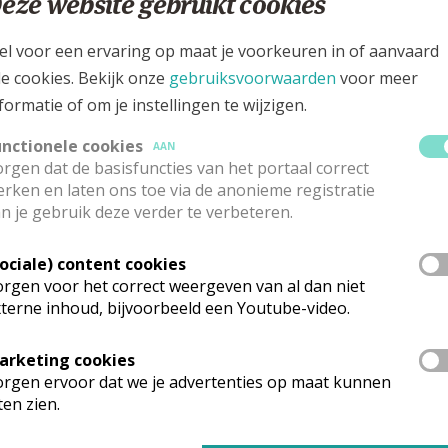
eze website gebruikt cookies
ilialaan 54, 3930 HAMONT-ACHEL
el voor een ervaring op maat je voorkeuren in of aanvaard
le cookies. Bekijk onze
gebruiksvoorwaarden
voor meer
formatie of om je instellingen te wijzigen.
unctionele cookies
AAN
rgen dat de basisfuncties van het portaal correct
rken en laten ons toe via de anonieme registratie
n je gebruik deze verder te verbeteren.
Sociale) content cookies
rgen voor het correct weergeven van al dan niet
terne inhoud, bijvoorbeeld een Youtube-video.
rk vinden geen weekendvieringen plaats. Via de onderstaande lijst ka
arketing cookies
rgen ervoor dat we je advertenties op maat kunnen
ten zien.
mgeving