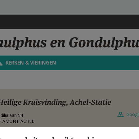
nulphus en Gondulphu
KERKEN & VIERINGEN
Heilige Kruisvinding, Achel-Statie
Googl
dilialaan 54
HAMONT-ACHEL