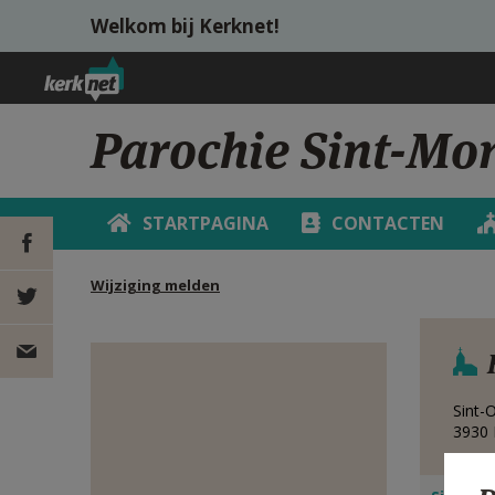
Overslaan en naar de inhoud gaan
Welkom bij Kerknet!
Parochie Sint-Mo
STARTPAGINA
CONTACTEN
Wijziging melden
DEEL OP
FACEBOOK
DEEL OP
Sint-O
TWITTER
DEEL
3930
VIA