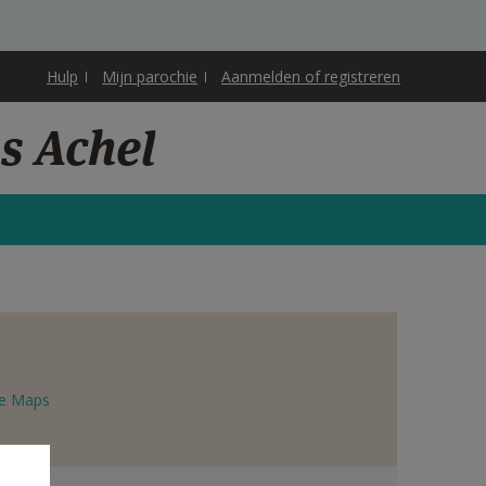
Hulp
Mijn parochie
Aanmelden of registreren
s Achel
e Maps